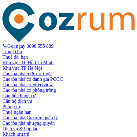
Gọi ngay
0898 555 889
Trang chủ
Thuê dài hạn
Khu vực TP Hồ Chí Minh
Khu vực TP Hà Nội
Các tòa nhà mới xác thực
Các tòa nhà có đánh giá PCCC
Các tòa nhà có Streetview
Các tòa nhà có phòng trống
Căn hộ chung cư
Căn hộ dịch vụ
Phòng trọ
Thuê ngắn hạn
Các tòa nhà Cozrum quản lý
Các tòa nhà nhượng quyền
Dịch vụ & hợp tác
Khách lưu trú