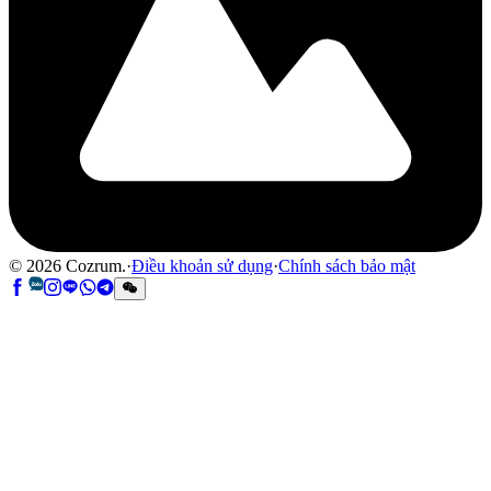
©
2026
Cozrum.
·
Điều khoản sử dụng
·
Chính sách bảo mật