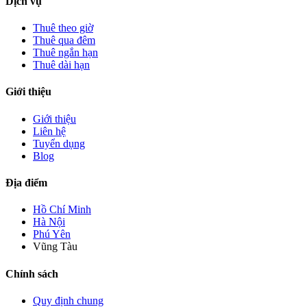
Dịch vụ
Thuê theo giờ
Thuê qua đêm
Thuê ngắn hạn
Thuê dài hạn
Giới thiệu
Giới thiệu
Liên hệ
Tuyển dụng
Blog
Địa điểm
Hồ Chí Minh
Hà Nội
Phú Yên
Vũng Tàu
Chính sách
Quy định chung