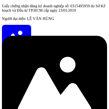
Giấy chứng nhận đăng ký doanh nghiệp số: 0315495959 do Sở Kế
hoạch và Đầu tư TP.HCM cấp ngày 23/01/2019
Người đại diện: LÊ VĂN HÙNG