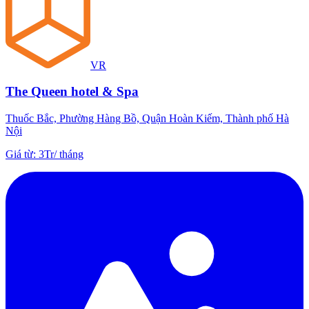
VR
The Queen hotel & Spa
Thuốc Bắc, Phường Hàng Bồ, Quận Hoàn Kiếm, Thành phố Hà
Nội
Giá từ
:
3Tr
/
tháng