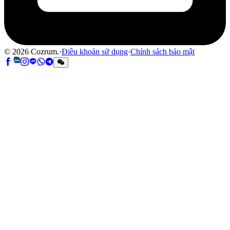
©
2026
Cozrum.
·
Điều khoản sử dụng
·
Chính sách bảo mật