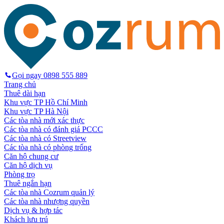
Gọi ngay
0898 555 889
Trang chủ
Thuê dài hạn
Khu vực TP Hồ Chí Minh
Khu vực TP Hà Nội
Các tòa nhà mới xác thực
Các tòa nhà có đánh giá PCCC
Các tòa nhà có Streetview
Các tòa nhà có phòng trống
Căn hộ chung cư
Căn hộ dịch vụ
Phòng trọ
Thuê ngắn hạn
Các tòa nhà Cozrum quản lý
Các tòa nhà nhượng quyền
Dịch vụ & hợp tác
Khách lưu trú