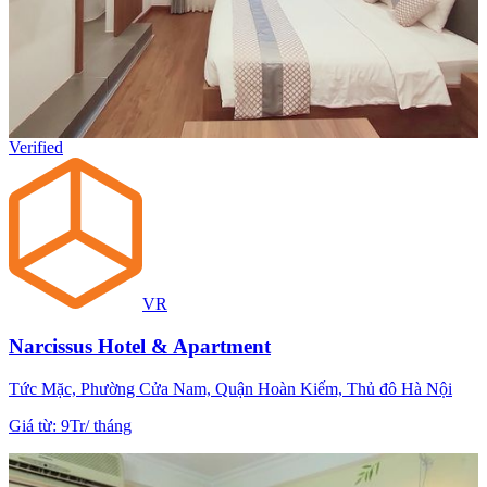
Verified
VR
Narcissus Hotel & Apartment
Tức Mặc, Phường Cửa Nam, Quận Hoàn Kiếm, Thủ đô Hà Nội
Giá từ
:
9Tr
/
tháng