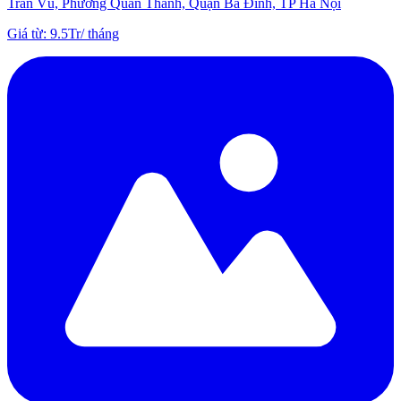
Trấn Vũ, Phường Quán Thánh, Quận Ba Đình, TP Hà Nội
Giá từ
:
9.5Tr
/
tháng