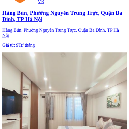
VR
Hàng Bún, Phường Nguyễn Trung Trực, Quận Ba
Đình, TP Hà Nội
Hàng Bún, Phường Nguyễn Trung Trực, Quận Ba Đình, TP Hà
Nội
Giá từ
:
9Tr
/
tháng