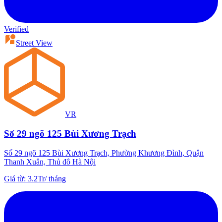
Verified
Street View
VR
Số 29 ngõ 125 Bùi Xương Trạch
Số 29 ngõ 125 Bùi Xương Trạch, Phường Khương Đình, Quận
Thanh Xuân, Thủ đô Hà Nội
Giá từ
:
3.2Tr
/
tháng