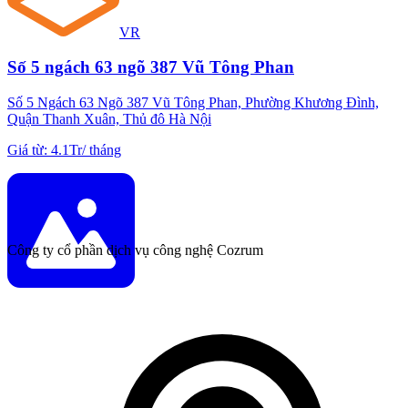
VR
Số 5 ngách 63 ngõ 387 Vũ Tông Phan
Số 5 Ngách 63 Ngõ 387 Vũ Tông Phan, Phường Khương Đình,
Quận Thanh Xuân, Thủ đô Hà Nội
Giá từ
:
4.1Tr
/
tháng
Công ty cổ phần dịch vụ công nghệ Cozrum