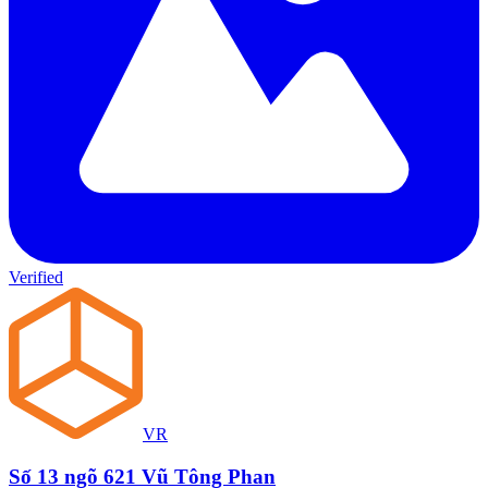
Verified
VR
Số 13 ngõ 621 Vũ Tông Phan