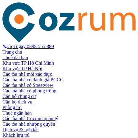
Gọi ngay
0898 555 889
Trang chủ
Thuê dài hạn
Khu vực TP Hồ Chí Minh
Khu vực TP Hà Nội
Các tòa nhà mới xác thực
Các tòa nhà có đánh giá PCCC
Các tòa nhà có Streetview
Các tòa nhà có phòng trống
Căn hộ chung cư
Căn hộ dịch vụ
Phòng trọ
Thuê ngắn hạn
Các tòa nhà Cozrum quản lý
Các tòa nhà nhượng quyền
Dịch vụ & hợp tác
Khách lưu trú