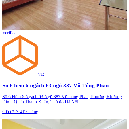
Verified
VR
Số 6 hẻm 6 ngách 63 ngõ 387 Vũ Tông Phan
Số 6 Hẻm 6 Ngách 63 Ngõ 387 Vũ Tông Phan, Phường Khương
Đình, Quận Thanh Xuân, Thủ đô Hà Nội
Giá từ
:
3.4Tr
/
tháng