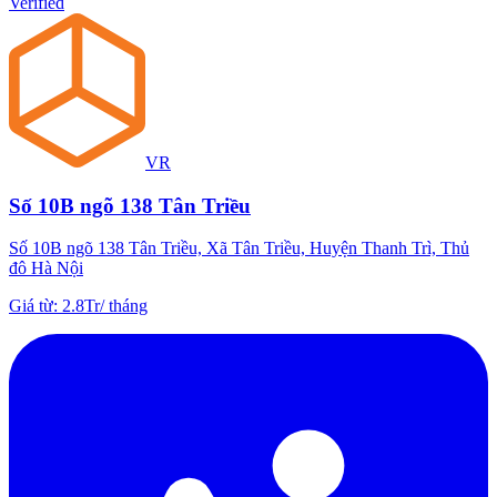
Verified
VR
Số 10B ngõ 138 Tân Triều
Số 10B ngõ 138 Tân Triều, Xã Tân Triều, Huyện Thanh Trì, Thủ
đô Hà Nội
Giá từ
:
2.8Tr
/
tháng