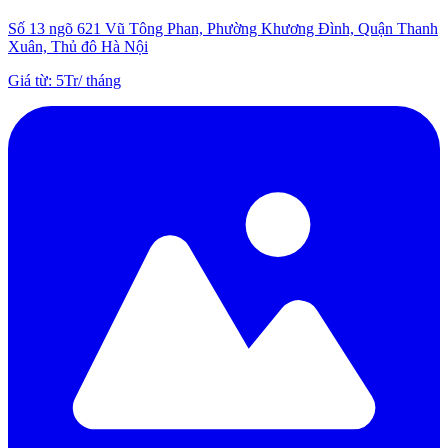
Số 13 ngõ 621 Vũ Tông Phan, Phường Khương Đình, Quận Thanh
Xuân, Thủ đô Hà Nội
Giá từ
:
5Tr
/
tháng