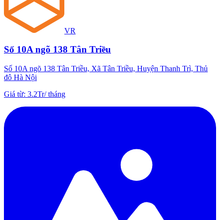
VR
Số 10A ngõ 138 Tân Triều
Số 10A ngõ 138 Tân Triều, Xã Tân Triều, Huyện Thanh Trì, Thủ
đô Hà Nội
Giá từ
:
3.2Tr
/
tháng