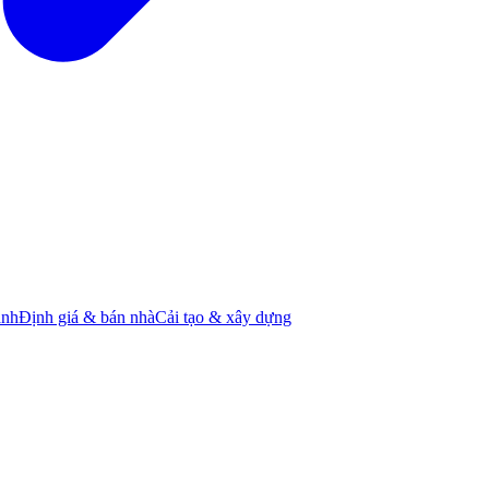
ành
Định giá & bán nhà
Cải tạo & xây dựng