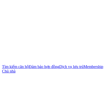
Tìm kiếm căn hộ
Đảm bảo hợp đồng
Dịch vụ lưu trú
Membership
Chủ nhà