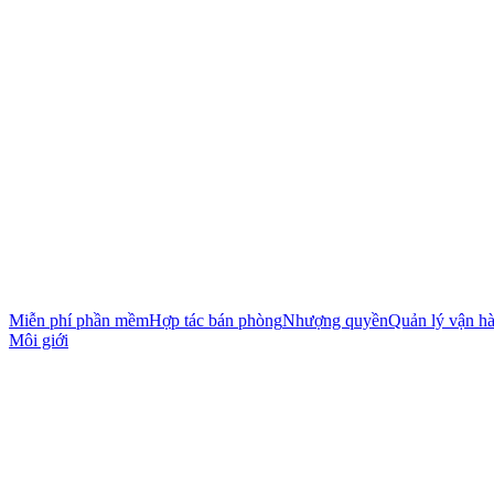
Miễn phí phần mềm
Hợp tác bán phòng
Nhượng quyền
Quản lý vận h
Môi giới