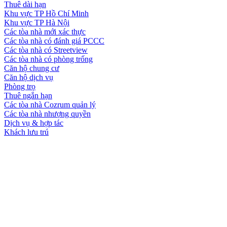
Thuê dài hạn
Khu vực TP Hồ Chí Minh
Khu vực TP Hà Nội
Các tòa nhà mới xác thực
Các tòa nhà có đánh giá PCCC
Các tòa nhà có Streetview
Các tòa nhà có phòng trống
Căn hộ chung cư
Căn hộ dịch vụ
Phòng trọ
Thuê ngắn hạn
Các tòa nhà Cozrum quản lý
Các tòa nhà nhượng quyền
Dịch vụ & hợp tác
Khách lưu trú