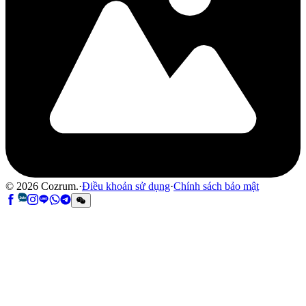
©
2026
Cozrum.
·
Điều khoản sử dụng
·
Chính sách bảo mật