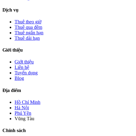
Dịch vụ
Thuê theo giờ
Thuê qua đêm
Thuê ngắn hạn
Thuê dài hạn
Giới thiệu
Giới thiệu
Liên hệ
Tuyển dụng
Blog
Địa điểm
Hồ Chí Minh
Hà Nội
Phú Yên
Vũng Tàu
Chính sách