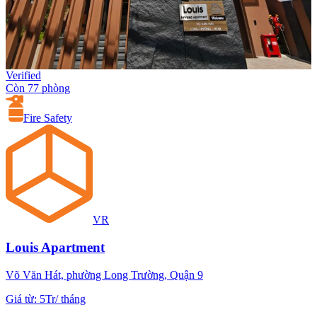
Verified
Còn 77 phòng
Fire Safety
VR
Louis Apartment
Võ Văn Hát, phường Long Trường, Quận 9
Giá từ
:
5Tr
/
tháng