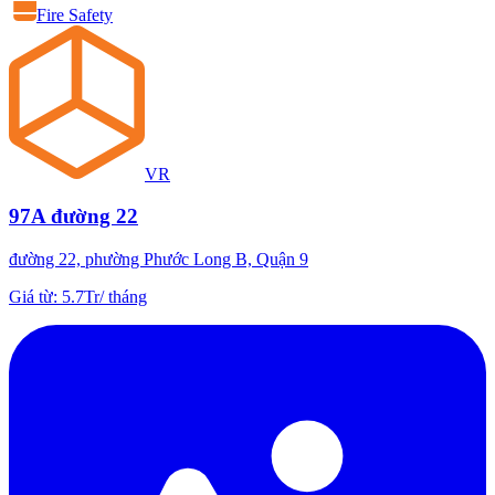
Fire Safety
VR
97A đường 22
đường 22, phường Phước Long B, Quận 9
Giá từ
:
5.7Tr
/
tháng