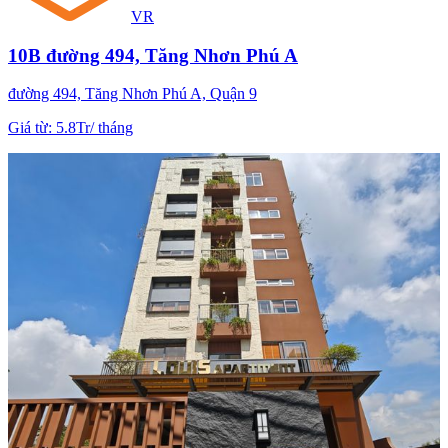
VR
10B đường 494, Tăng Nhơn Phú A
đường 494, Tăng Nhơn Phú A, Quận 9
Giá từ
:
5.8Tr
/
tháng