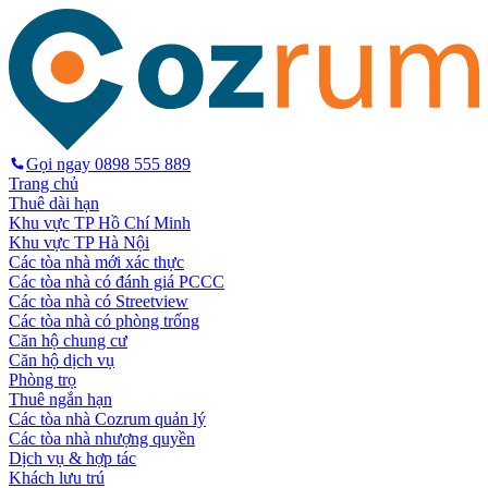
Gọi ngay
0898 555 889
Trang chủ
Thuê dài hạn
Khu vực TP Hồ Chí Minh
Khu vực TP Hà Nội
Các tòa nhà mới xác thực
Các tòa nhà có đánh giá PCCC
Các tòa nhà có Streetview
Các tòa nhà có phòng trống
Căn hộ chung cư
Căn hộ dịch vụ
Phòng trọ
Thuê ngắn hạn
Các tòa nhà Cozrum quản lý
Các tòa nhà nhượng quyền
Dịch vụ & hợp tác
Khách lưu trú