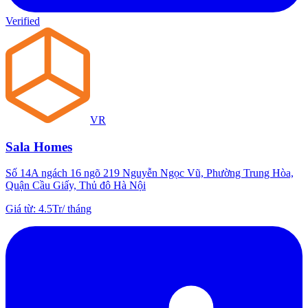
Verified
VR
Sala Homes
Số 14A ngách 16 ngõ 219 Nguyễn Ngọc Vũ, Phường Trung Hòa,
Quận Cầu Giấy, Thủ đô Hà Nội
Giá từ
:
4.5Tr
/
tháng