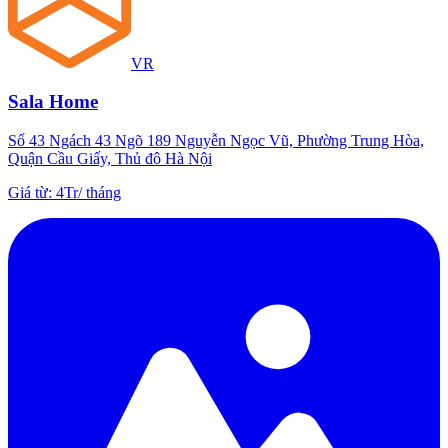
VR
Sala Home
Số 43 Ngách 43 Ngõ 189 Nguyễn Ngọc Vũ, Phường Trung Hòa,
Quận Cầu Giấy, Thủ đô Hà Nội
Giá từ
:
4Tr
/
tháng