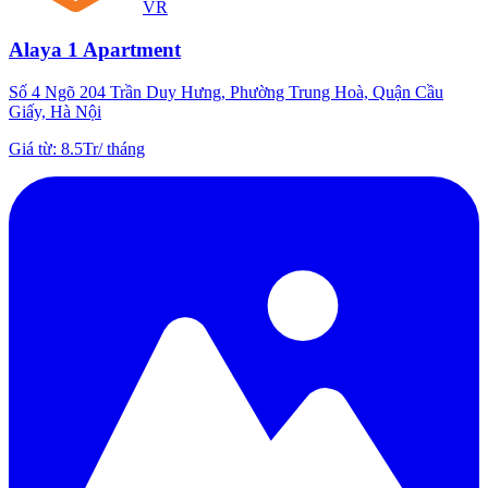
VR
Alaya 1 Apartment
Số 4 Ngõ 204 Trần Duy Hưng, Phường Trung Hoà, Quận Cầu
Giấy, Hà Nội
Giá từ
:
8.5Tr
/
tháng