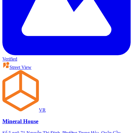
Verified
Street View
VR
Mineral House
Số 5 ngõ 71 Nguyễn Thị Định, Phường Trung Hòa, Quận Cầu