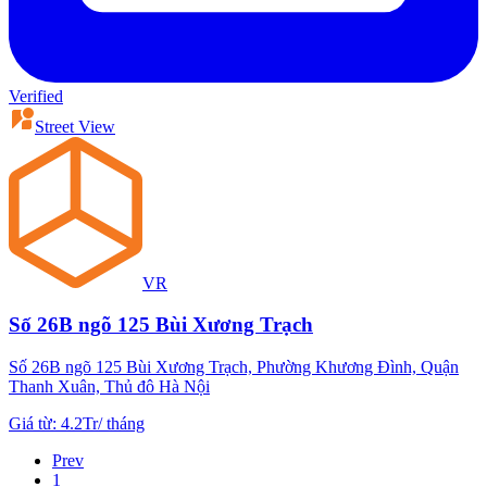
Verified
Street View
VR
Số 26B ngõ 125 Bùi Xương Trạch
Số 26B ngõ 125 Bùi Xương Trạch, Phường Khương Đình, Quận
Thanh Xuân, Thủ đô Hà Nội
Giá từ
:
4.2Tr
/
tháng
Prev
1