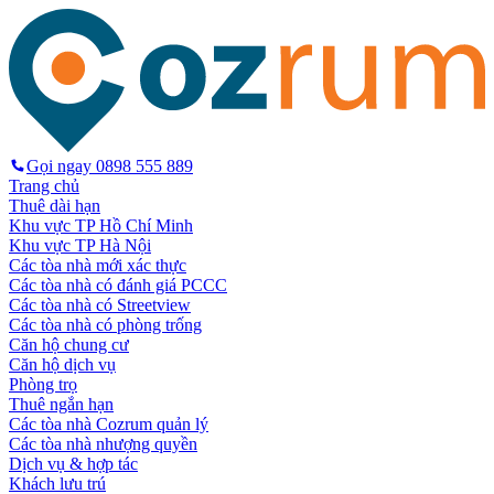
Gọi ngay
0898 555 889
Trang chủ
Thuê dài hạn
Khu vực TP Hồ Chí Minh
Khu vực TP Hà Nội
Các tòa nhà mới xác thực
Các tòa nhà có đánh giá PCCC
Các tòa nhà có Streetview
Các tòa nhà có phòng trống
Căn hộ chung cư
Căn hộ dịch vụ
Phòng trọ
Thuê ngắn hạn
Các tòa nhà Cozrum quản lý
Các tòa nhà nhượng quyền
Dịch vụ & hợp tác
Khách lưu trú