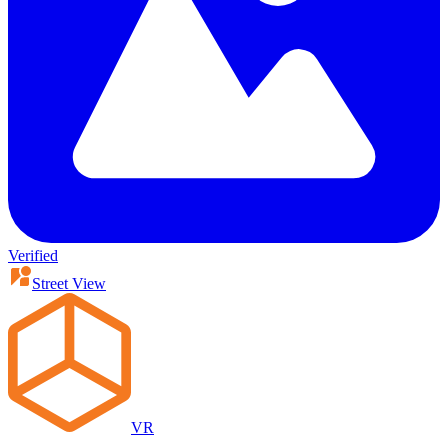
Verified
Street View
VR