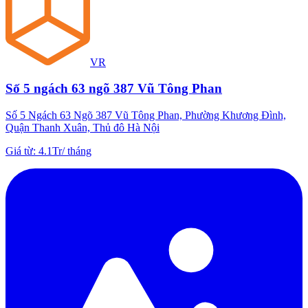
VR
Số 5 ngách 63 ngõ 387 Vũ Tông Phan
Số 5 Ngách 63 Ngõ 387 Vũ Tông Phan, Phường Khương Đình,
Quận Thanh Xuân, Thủ đô Hà Nội
Giá từ
:
4.1Tr
/
tháng