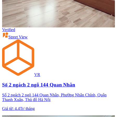
Verified
Street View
VR
Số 2 ngách 2 ngõ 144 Quan Nhân
Số 2 ngách 2 ngõ 144 Quan Nhân, Phường Nhân Chính, Quận
Thanh Xuân, Thủ đô Hà Nội
Giá từ
:
4.4Tr
/
tháng