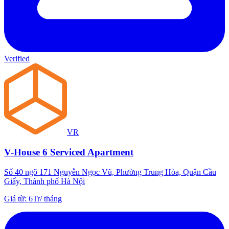
Verified
VR
V-House 6 Serviced Apartment
Số 40 ngõ 171 Nguyễn Ngọc Vũ, Phường Trung Hòa, Quận Cầu
Giấy, Thành phố Hà Nội
Giá từ
:
6Tr
/
tháng