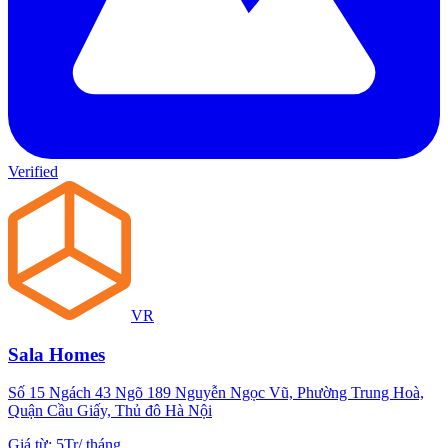
Verified
VR
Sala Homes
Số 15 Ngách 43 Ngõ 189 Nguyễn Ngọc Vũ, Phường Trung Hoà,
Quận Cầu Giấy, Thủ đô Hà Nội
Giá từ
:
5Tr
/
tháng