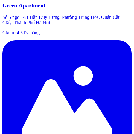
Green Apartment
Số 5 ngõ 148 Trần Duy Hưng, Phường Trung Hòa, Quận Cầu
Giấy, Thành Phố Hà Nội
Giá từ
:
4.5Tr
/
tháng