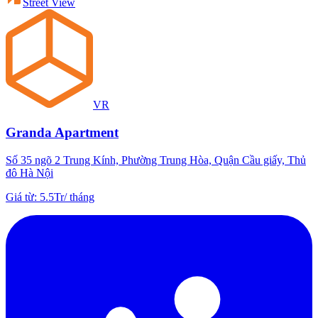
Street View
VR
Granda Apartment
Số 35 ngõ 2 Trung Kính, Phường Trung Hòa, Quận Cầu giấy, Thủ
đô Hà Nội
Giá từ
:
5.5Tr
/
tháng