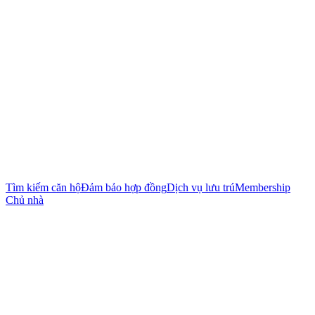
Tìm kiếm căn hộ
Đảm bảo hợp đồng
Dịch vụ lưu trú
Membership
Chủ nhà