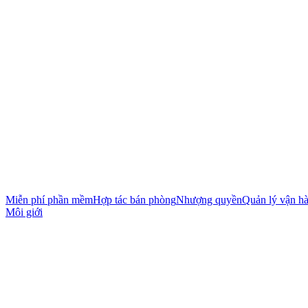
Miễn phí phần mềm
Hợp tác bán phòng
Nhượng quyền
Quản lý vận h
Môi giới