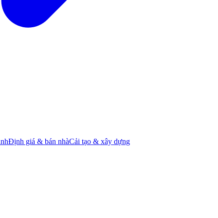
ành
Định giá & bán nhà
Cải tạo & xây dựng