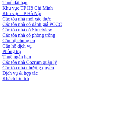
Thuê dài hạn
Khu vực TP Hồ Chí Minh
Khu vực TP Hà Nội
Các tòa nhà mới xác thực
Các tòa nhà có đánh giá PCCC
Các tòa nhà có Streetview
Các tòa nhà có phòng trống
Căn hộ chung cư
Căn hộ dịch vụ
Phòng trọ
Thuê ngắn hạn
Các tòa nhà Cozrum quản lý
Các tòa nhà nhượng quyền
Dịch vụ & hợp tác
Khách lưu trú