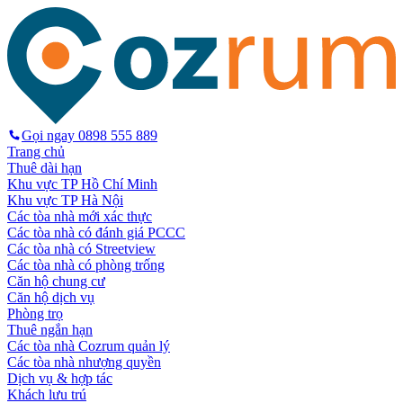
Gọi ngay
0898 555 889
Trang chủ
Thuê dài hạn
Khu vực TP Hồ Chí Minh
Khu vực TP Hà Nội
Các tòa nhà mới xác thực
Các tòa nhà có đánh giá PCCC
Các tòa nhà có Streetview
Các tòa nhà có phòng trống
Căn hộ chung cư
Căn hộ dịch vụ
Phòng trọ
Thuê ngắn hạn
Các tòa nhà Cozrum quản lý
Các tòa nhà nhượng quyền
Dịch vụ & hợp tác
Khách lưu trú