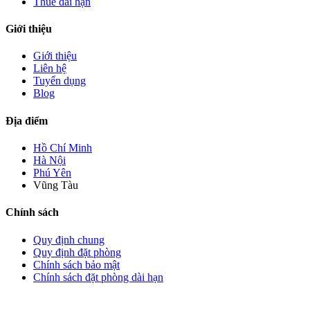
Thuê dài hạn
Giới thiệu
Giới thiệu
Liên hệ
Tuyển dụng
Blog
Địa điểm
Hồ Chí Minh
Hà Nội
Phú Yên
Vũng Tàu
Chính sách
Quy định chung
Quy định đặt phòng
Chính sách bảo mật
Chính sách đặt phòng dài hạn