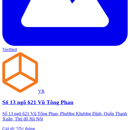
Verified
VR
Số 13 ngõ 621 Vũ Tông Phan
Số 13 ngõ 621 Vũ Tông Phan, Phường Khương Đình, Quận Thanh
Xuân, Thủ đô Hà Nội
Giá từ
:
5Tr
/
tháng