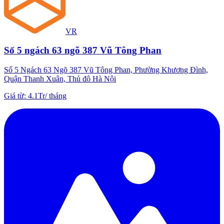
VR
Số 5 ngách 63 ngõ 387 Vũ Tông Phan
Số 5 Ngách 63 Ngõ 387 Vũ Tông Phan, Phường Khương Đình,
Quận Thanh Xuân, Thủ đô Hà Nội
Giá từ
:
4.1Tr
/
tháng