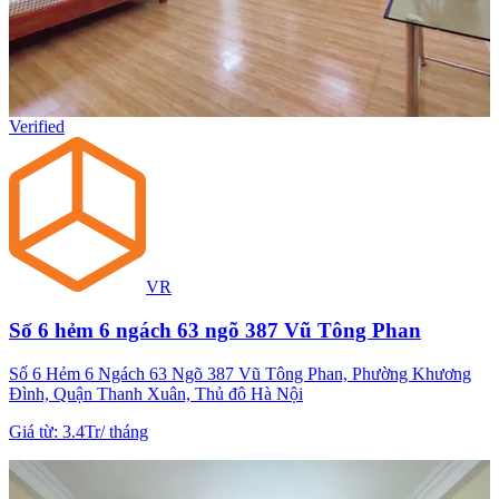
Verified
VR
Số 6 hẻm 6 ngách 63 ngõ 387 Vũ Tông Phan
Số 6 Hẻm 6 Ngách 63 Ngõ 387 Vũ Tông Phan, Phường Khương
Đình, Quận Thanh Xuân, Thủ đô Hà Nội
Giá từ
:
3.4Tr
/
tháng