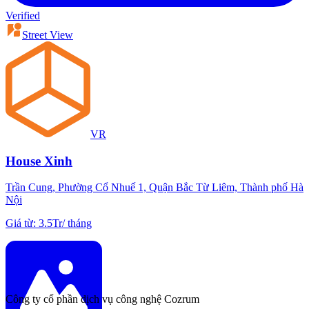
Verified
Street View
VR
House Xinh
Trần Cung, Phường Cổ Nhuế 1, Quận Bắc Từ Liêm, Thành phố Hà
Nội
Giá từ
:
3.5Tr
/
tháng
Công ty cổ phần dịch vụ công nghệ Cozrum