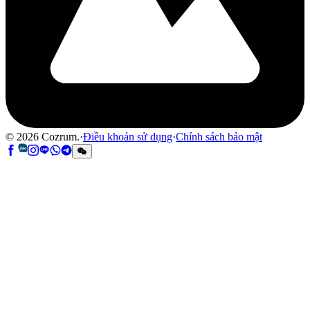
©
2026
Cozrum.
·
Điều khoản sử dụng
·
Chính sách bảo mật