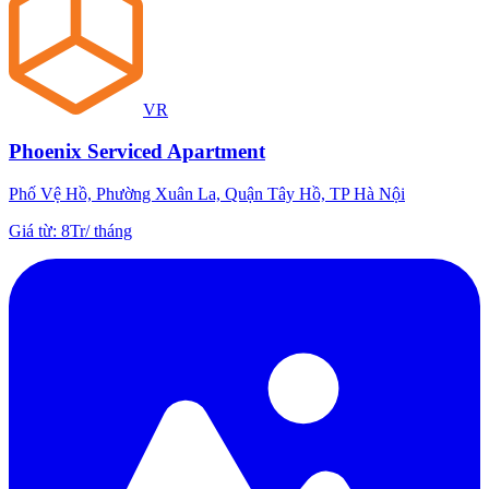
VR
Phoenix Serviced Apartment
Phố Vệ Hồ, Phường Xuân La, Quận Tây Hồ, TP Hà Nội
Giá từ
:
8Tr
/
tháng