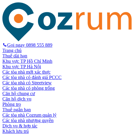
Gọi ngay
0898 555 889
Trang chủ
Thuê dài hạn
Khu vực TP Hồ Chí Minh
Khu vực TP Hà Nội
Các tòa nhà mới xác thực
Các tòa nhà có đánh giá PCCC
Các tòa nhà có Streetview
Các tòa nhà có phòng trống
Căn hộ chung cư
Căn hộ dịch vụ
Phòng trọ
Thuê ngắn hạn
Các tòa nhà Cozrum quản lý
Các tòa nhà nhượng quyền
Dịch vụ & hợp tác
Khách lưu trú