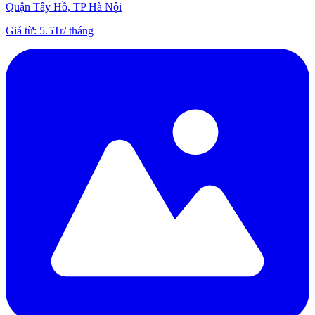
Quận Tây Hồ, TP Hà Nội
Giá từ
:
5.5Tr
/
tháng