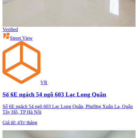
Verified
Street View
VR
Số 6E ngách 54 ngõ 603 Lạc Long Quân
Số 6E ngách 54 ngõ 603 Lạc Long Quân, Phường Xuân La, Quận
Tây Hồ, TP Hà Nội
Giá từ
:
4Tr
/
tháng