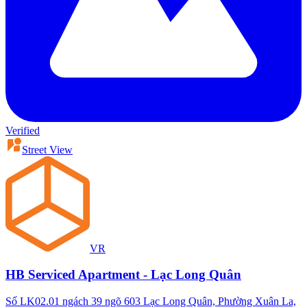
Verified
Street View
VR
HB Serviced Apartment - Lạc Long Quân
Số LK02.01 ngách 39 ngõ 603 Lạc Long Quân, Phường Xuân La,