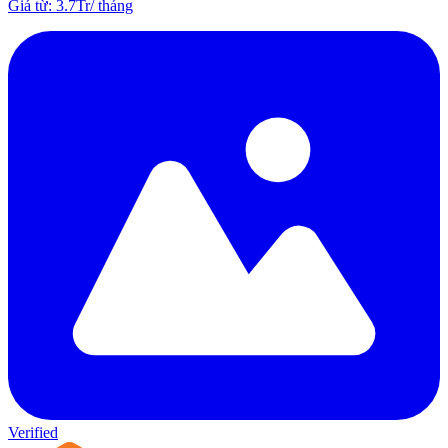
Giá từ
:
3.7Tr
/
tháng
Verified