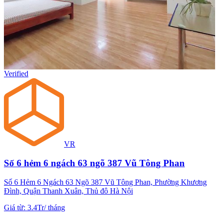
Verified
VR
Số 6 hẻm 6 ngách 63 ngõ 387 Vũ Tông Phan
Số 6 Hẻm 6 Ngách 63 Ngõ 387 Vũ Tông Phan, Phường Khương
Đình, Quận Thanh Xuân, Thủ đô Hà Nội
Giá từ
:
3.4Tr
/
tháng