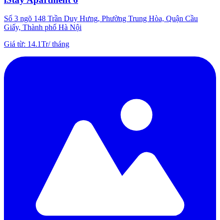
Số 3 ngõ 148 Trần Duy Hưng, Phường Trung Hòa, Quận Cầu
Giấy, Thành phố Hà Nội
Giá từ
:
14.1Tr
/
tháng