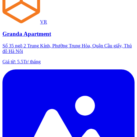
VR
Granda Apartment
Số 35 ngõ 2 Trung Kính, Phường Trung Hòa, Quận Cầu giấy, Thủ
đô Hà Nội
Giá từ
:
5.5Tr
/
tháng