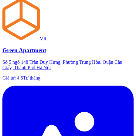
VR
Green Apartment
Số 5 ngõ 148 Trần Duy Hưng, Phường Trung Hòa, Quận Cầu
Giấy, Thành Phố Hà Nội
Giá từ
:
4.5Tr
/
tháng