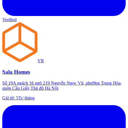
Verified
VR
Sala Homes
Số 19A ngách 16 ngõ 219 Nguyễn Ngọc Vũ, phường Trung Hòa,
quận Cầu Giấy,Thủ đô Hà Nội
Giá từ
:
5Tr
/
tháng