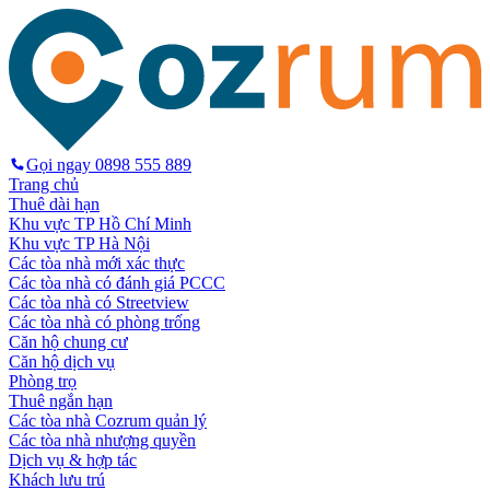
Gọi ngay
0898 555 889
Trang chủ
Thuê dài hạn
Khu vực TP Hồ Chí Minh
Khu vực TP Hà Nội
Các tòa nhà mới xác thực
Các tòa nhà có đánh giá PCCC
Các tòa nhà có Streetview
Các tòa nhà có phòng trống
Căn hộ chung cư
Căn hộ dịch vụ
Phòng trọ
Thuê ngắn hạn
Các tòa nhà Cozrum quản lý
Các tòa nhà nhượng quyền
Dịch vụ & hợp tác
Khách lưu trú