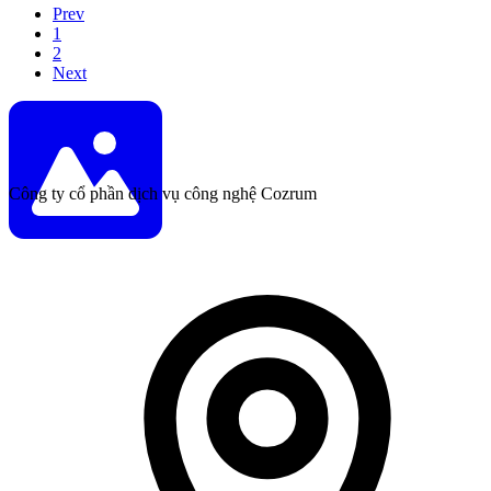
Prev
1
2
Next
Công ty cổ phần dịch vụ công nghệ Cozrum