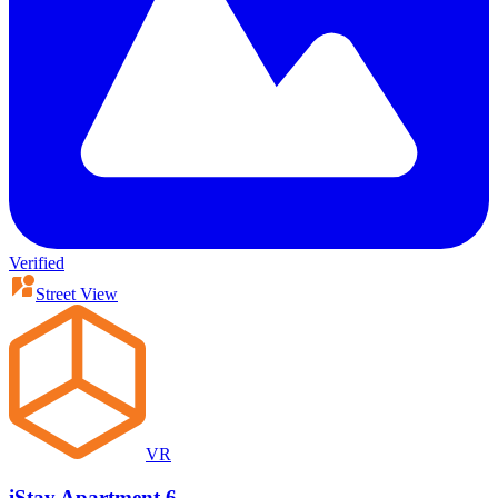
Verified
Street View
VR
iStay Apartment 6