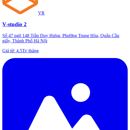
VR
V-studio 2
Số 47 ngõ 148 Trần Duy Hưng, Phường Trung Hòa, Quận Cầu
giấy, Thành Phố Hà Nội
Giá từ
:
4.5Tr
/
tháng