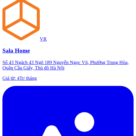
VR
Sala Home
Số 43 Ngách 43 Ngõ 189 Nguyễn Ngọc Vũ, Phường Trung Hòa,
Quận Cầu Giấy, Thủ đô Hà Nội
Giá từ
:
4Tr
/
tháng