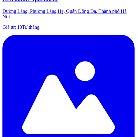
Đường Láng, Phường Láng Hạ, Quận Đống Đa, Thành phố Hà
Nội
Giá từ
:
10Tr
/
tháng