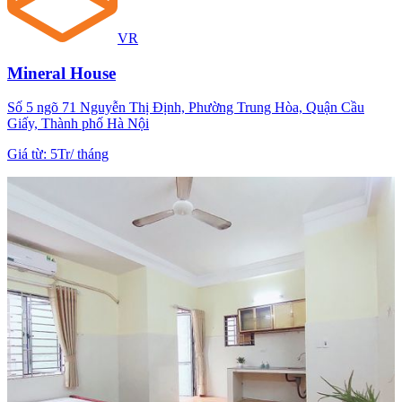
VR
Mineral House
Số 5 ngõ 71 Nguyễn Thị Định, Phường Trung Hòa, Quận Cầu
Giấy, Thành phố Hà Nội
Giá từ
:
5Tr
/
tháng