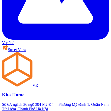
Verified
Street View
VR
Kita Home
Số 6A ngách 26 ngõ 394 Mỹ Đình, Phường Mỹ Đình 1, Quận Nam
Từ Liêm, Thành Phố Hà Nội