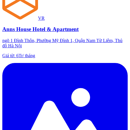
VR
Anns House Hotel & Apartment
ngõ 1 Đình Thôn, Phường Mỹ Đình 1, Quận Nam Từ Liêm, Thủ
đô Hà Nội
Giá từ
:
6Tr
/
tháng