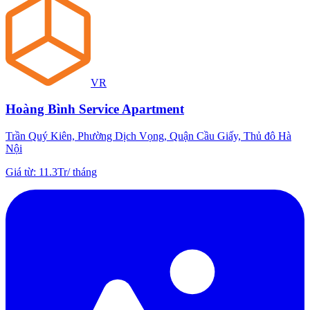
VR
Hoàng Bình Service Apartment
Trần Quý Kiên, Phường Dịch Vọng, Quận Cầu Giấy, Thủ đô Hà
Nội
Giá từ
:
11.3Tr
/
tháng