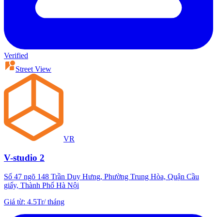
Verified
Street View
VR
V-studio 2
Số 47 ngõ 148 Trần Duy Hưng, Phường Trung Hòa, Quận Cầu
giấy, Thành Phố Hà Nội
Giá từ
:
4.5Tr
/
tháng