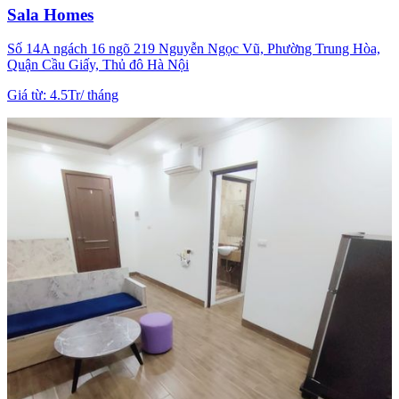
Sala Homes
Số 14A ngách 16 ngõ 219 Nguyễn Ngọc Vũ, Phường Trung Hòa,
Quận Cầu Giấy, Thủ đô Hà Nội
Giá từ
:
4.5Tr
/
tháng