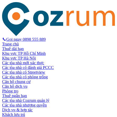
Gọi ngay
0898 555 889
Trang chủ
Thuê dài hạn
Khu vực TP Hồ Chí Minh
Khu vực TP Hà Nội
Các tòa nhà mới xác thực
Các tòa nhà có đánh giá PCCC
Các tòa nhà có Streetview
Các tòa nhà có phòng trống
Căn hộ chung cư
Căn hộ dịch vụ
Phòng trọ
Thuê ngắn hạn
Các tòa nhà Cozrum quản lý
Các tòa nhà nhượng quyền
Dịch vụ & hợp tác
Khách lưu trú