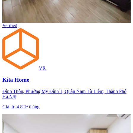
Verified
VR
Kita Home
Đình Thôn, Phường Mỹ Đình 1, Quận Nam Từ Liêm, Thành Phố
Hà Nội
Giá từ
:
4.8Tr
/
tháng