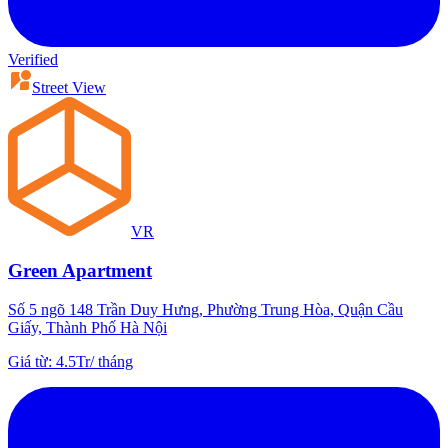
Verified
Street View
VR
Green Apartment
Số 5 ngõ 148 Trần Duy Hưng, Phường Trung Hòa, Quận Cầu
Giấy, Thành Phố Hà Nội
Giá từ
:
4.5Tr
/
tháng