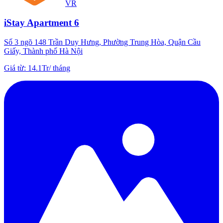
VR
iStay Apartment 6
Số 3 ngõ 148 Trần Duy Hưng, Phường Trung Hòa, Quận Cầu
Giấy, Thành phố Hà Nội
Giá từ
:
14.1Tr
/
tháng