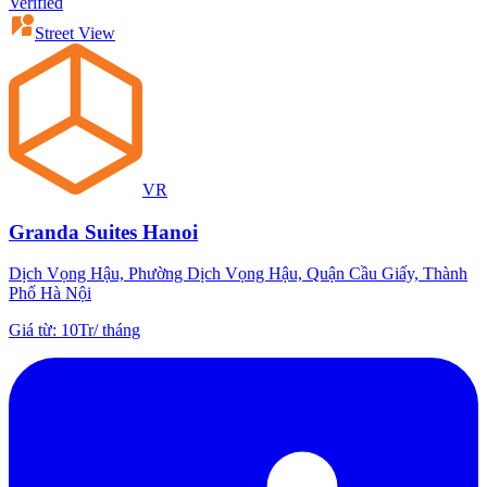
Verified
Street View
VR
Granda Suites Hanoi
Dịch Vọng Hậu, Phường Dịch Vọng Hậu, Quận Cầu Giấy, Thành
Phố Hà Nội
Giá từ
:
10Tr
/
tháng