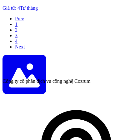
Giá từ
:
4Tr
/
tháng
Prev
1
2
3
4
Next
Công ty cổ phần dịch vụ công nghệ Cozrum