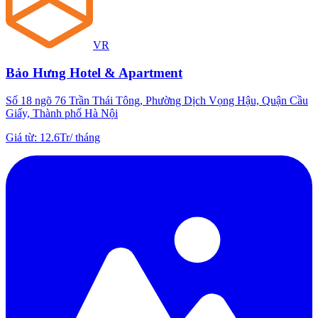
VR
Bảo Hưng Hotel & Apartment
Số 18 ngõ 76 Trần Thái Tông, Phường Dịch Vọng Hậu, Quận Cầu
Giấy, Thành phố Hà Nội
Giá từ
:
12.6Tr
/
tháng