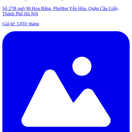
Số 27B ngõ 90 Hoa Bằng, Phường Yên Hòa, Quận Cầu Giấy,
Thành Phố Hà Nội
Giá từ
:
3.8Tr
/
tháng