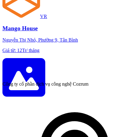
VR
Mango House
Nguyễn Thị Nhỏ, Phường 9, Tân Bình
Giá từ
:
12Tr
/
tháng
Công ty cổ phần dịch vụ công nghệ Cozrum