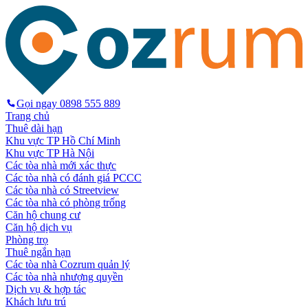
Gọi ngay
0898 555 889
Trang chủ
Thuê dài hạn
Khu vực TP Hồ Chí Minh
Khu vực TP Hà Nội
Các tòa nhà mới xác thực
Các tòa nhà có đánh giá PCCC
Các tòa nhà có Streetview
Các tòa nhà có phòng trống
Căn hộ chung cư
Căn hộ dịch vụ
Phòng trọ
Thuê ngắn hạn
Các tòa nhà Cozrum quản lý
Các tòa nhà nhượng quyền
Dịch vụ & hợp tác
Khách lưu trú