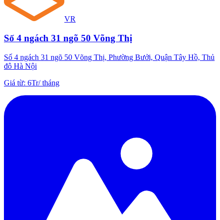
VR
Số 4 ngách 31 ngõ 50 Võng Thị
Số 4 ngách 31 ngõ 50 Võng Thị, Phường Bưởi, Quận Tây Hồ, Thủ
đô Hà Nội
Giá từ
:
6Tr
/
tháng