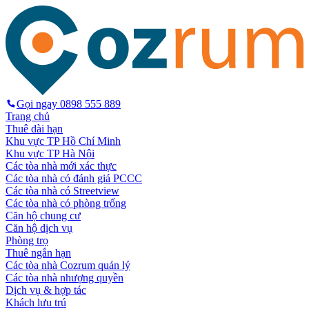
Gọi ngay
0898 555 889
Trang chủ
Thuê dài hạn
Khu vực TP Hồ Chí Minh
Khu vực TP Hà Nội
Các tòa nhà mới xác thực
Các tòa nhà có đánh giá PCCC
Các tòa nhà có Streetview
Các tòa nhà có phòng trống
Căn hộ chung cư
Căn hộ dịch vụ
Phòng trọ
Thuê ngắn hạn
Các tòa nhà Cozrum quản lý
Các tòa nhà nhượng quyền
Dịch vụ & hợp tác
Khách lưu trú