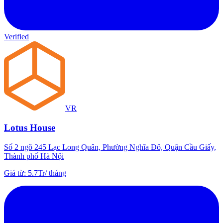
Verified
VR
Lotus House
Số 2 ngõ 245 Lạc Long Quân, Phường Nghĩa Đô, Quận Cầu Giấy,
Thành phố Hà Nội
Giá từ
:
5.7Tr
/
tháng