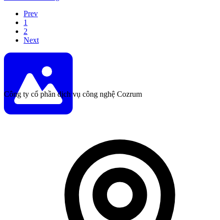
Prev
1
2
Next
Công ty cổ phần dịch vụ công nghệ Cozrum