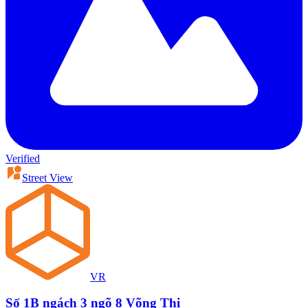
Verified
Street View
VR
Số 1B ngách 3 ngõ 8 Võng Thị