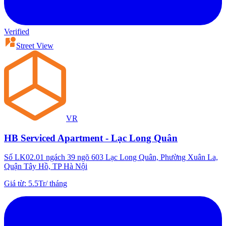
Verified
Street View
VR
HB Serviced Apartment - Lạc Long Quân
Số LK02.01 ngách 39 ngõ 603 Lạc Long Quân, Phường Xuân La,
Quận Tây Hồ, TP Hà Nội
Giá từ
:
5.5Tr
/
tháng