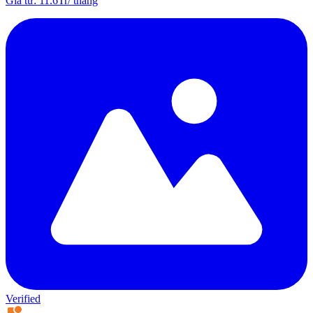
Giá từ
:
11.6Tr
/
tháng
Verified