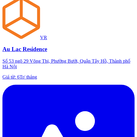
VR
Au Lac Residence
Số 53 ngõ 29 Võng Thị, Phường Bưởi, Quận Tây Hồ, Thành phố
Hà Nội
Giá từ
:
6Tr
/
tháng