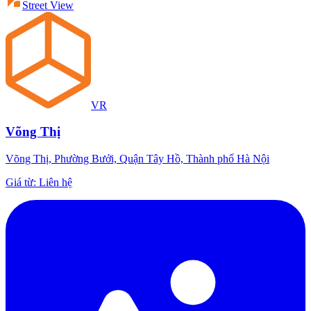
Street View
VR
Võng Thị
Võng Thị, Phường Bưởi, Quận Tây Hồ, Thành phố Hà Nội
Giá từ
:
Liên hệ