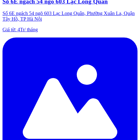
Số 6E ngách 54 ngõ 603 Lạc Long Quân
Số 6E ngách 54 ngõ 603 Lạc Long Quân, Phường Xuân La, Quận
Tây Hồ, TP Hà Nội
Giá từ
:
4Tr
/
tháng