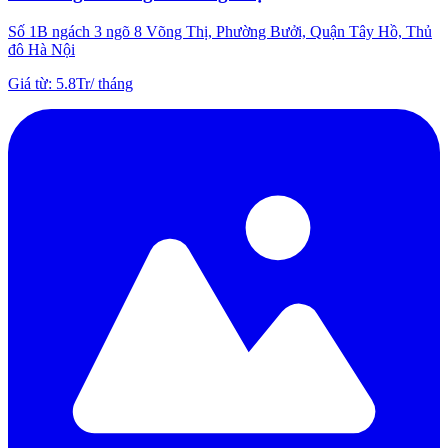
Số 1B ngách 3 ngõ 8 Võng Thị, Phường Bưởi, Quận Tây Hồ, Thủ
đô Hà Nội
Giá từ
:
5.8Tr
/
tháng