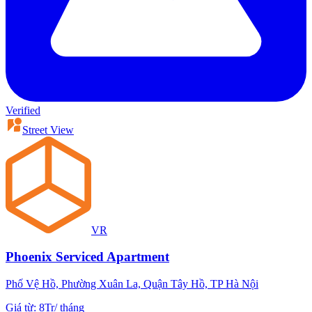
Verified
Street View
VR
Phoenix Serviced Apartment
Phố Vệ Hồ, Phường Xuân La, Quận Tây Hồ, TP Hà Nội
Giá từ
:
8Tr
/
tháng