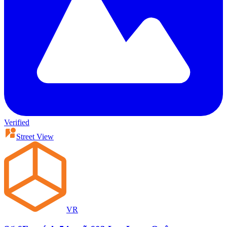
Verified
Street View
VR