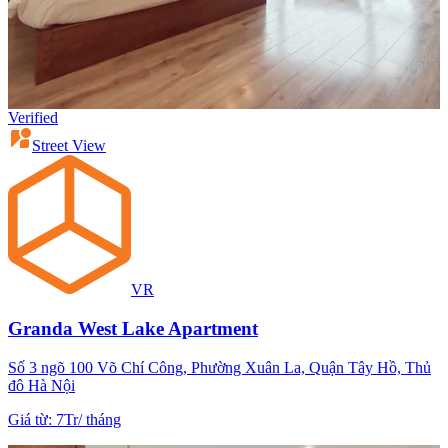
Verified
Street View
VR
Granda West Lake Apartment
Số 3 ngõ 100 Võ Chí Công, Phường Xuân La, Quận Tây Hồ, Thủ
đô Hà Nội
Giá từ
:
7Tr
/
tháng