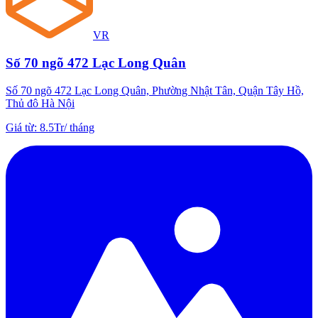
VR
Số 70 ngõ 472 Lạc Long Quân
Số 70 ngõ 472 Lạc Long Quân, Phường Nhật Tân, Quận Tây Hồ,
Thủ đô Hà Nội
Giá từ
:
8.5Tr
/
tháng