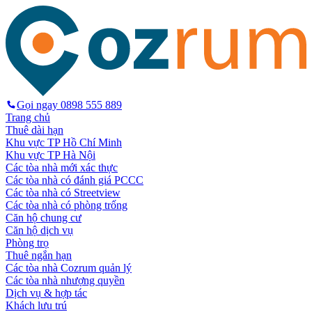
Gọi ngay
0898 555 889
Trang chủ
Thuê dài hạn
Khu vực TP Hồ Chí Minh
Khu vực TP Hà Nội
Các tòa nhà mới xác thực
Các tòa nhà có đánh giá PCCC
Các tòa nhà có Streetview
Các tòa nhà có phòng trống
Căn hộ chung cư
Căn hộ dịch vụ
Phòng trọ
Thuê ngắn hạn
Các tòa nhà Cozrum quản lý
Các tòa nhà nhượng quyền
Dịch vụ & hợp tác
Khách lưu trú