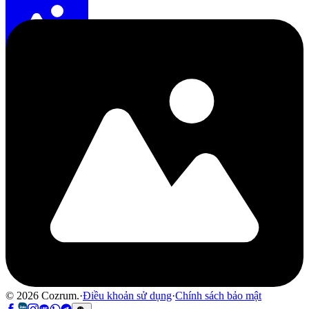
©
2026
Cozrum.
·
Điều khoản sử dụng
·
Chính sách bảo mật