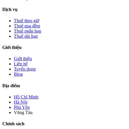
Dịch vụ
Thuê theo giờ
Thuê qua đêm
Thuê ngắn hạn
Thuê dài hạn
Giới thiệu
Giới thiệu
Liên hệ
Tuyển dụng
Blog
Địa điểm
Hồ Chí Minh
Hà Nội
Phú Yên
Vũng Tàu
Chính sách