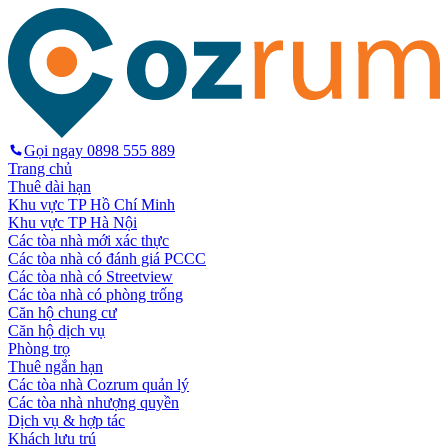
Gọi ngay
0898 555 889
Trang chủ
Thuê dài hạn
Khu vực TP Hồ Chí Minh
Khu vực TP Hà Nội
Các tòa nhà mới xác thực
Các tòa nhà có đánh giá PCCC
Các tòa nhà có Streetview
Các tòa nhà có phòng trống
Căn hộ chung cư
Căn hộ dịch vụ
Phòng trọ
Thuê ngắn hạn
Các tòa nhà Cozrum quản lý
Các tòa nhà nhượng quyền
Dịch vụ & hợp tác
Khách lưu trú