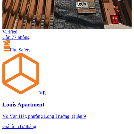
Verified
Còn 77 phòng
Fire Safety
VR
Louis Apartment
Võ Văn Hát, phường Long Trường, Quận 9
Giá từ
:
5Tr
/
tháng