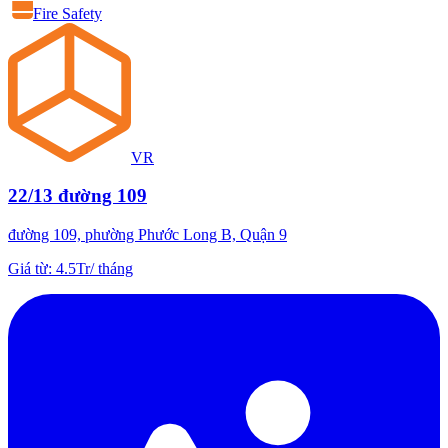
Fire Safety
VR
22/13 đường 109
đường 109, phường Phước Long B, Quận 9
Giá từ
:
4.5Tr
/
tháng