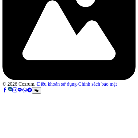
©
2026
Cozrum.
·
Điều khoản sử dụng
·
Chính sách bảo mật