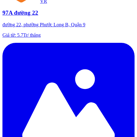
VR
97A đường 22
đường 22, phường Phước Long B, Quận 9
Giá từ
:
5.7Tr
/
tháng