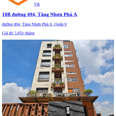
VR
10B đường 494, Tăng Nhơn Phú A
đường 494, Tăng Nhơn Phú A, Quận 9
Giá từ
:
5.8Tr
/
tháng