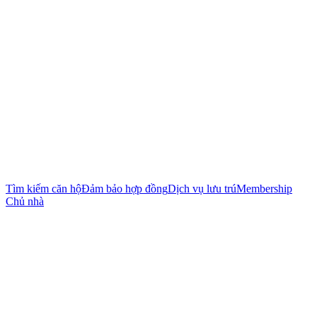
Tìm kiếm căn hộ
Đảm bảo hợp đồng
Dịch vụ lưu trú
Membership
Chủ nhà