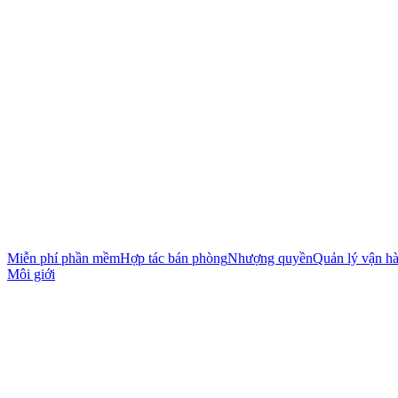
Miễn phí phần mềm
Hợp tác bán phòng
Nhượng quyền
Quản lý vận h
Môi giới