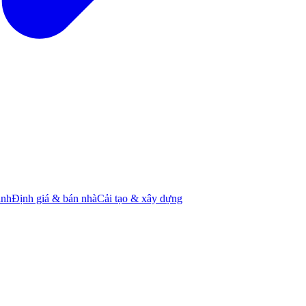
ành
Định giá & bán nhà
Cải tạo & xây dựng