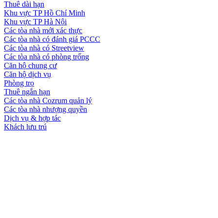
Thuê dài hạn
Khu vực TP Hồ Chí Minh
Khu vực TP Hà Nội
Các tòa nhà mới xác thực
Các tòa nhà có đánh giá PCCC
Các tòa nhà có Streetview
Các tòa nhà có phòng trống
Căn hộ chung cư
Căn hộ dịch vụ
Phòng trọ
Thuê ngắn hạn
Các tòa nhà Cozrum quản lý
Các tòa nhà nhượng quyền
Dịch vụ & hợp tác
Khách lưu trú