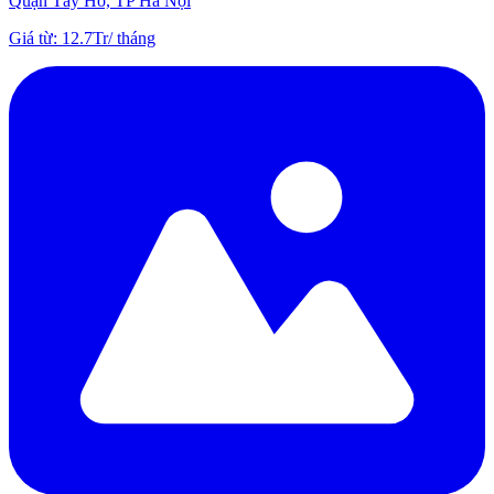
Quận Tây Hồ, TP Hà Nội
Giá từ
:
12.7Tr
/
tháng