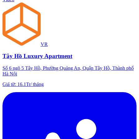
VR
Tây Hồ Luxury Apartment
Số 6 ngõ 5 Tây Hồ, Phường Quảng An, Quận Tây Hồ, Thành phố
Hà Nội
Giá từ
:
16.1Tr
/
tháng