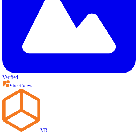
Verified
Street View
VR