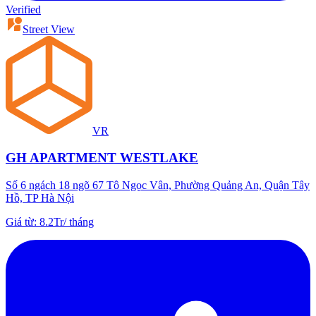
Verified
Street View
VR
GH APARTMENT WESTLAKE
Số 6 ngách 18 ngõ 67 Tô Ngọc Vân, Phường Quảng An, Quận Tây
Hồ, TP Hà Nội
Giá từ
:
8.2Tr
/
tháng