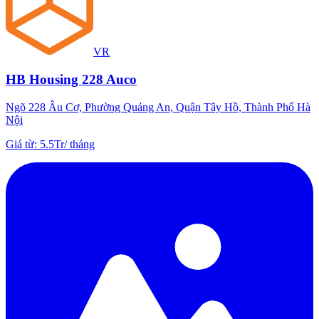
VR
HB Housing 228 Auco
Ngõ 228 Âu Cơ, Phường Quảng An, Quận Tây Hồ, Thành Phố Hà
Nội
Giá từ
:
5.5Tr
/
tháng