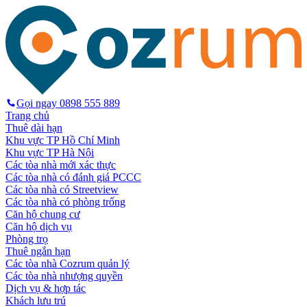
Gọi ngay
0898 555 889
Trang chủ
Thuê dài hạn
Khu vực TP Hồ Chí Minh
Khu vực TP Hà Nội
Các tòa nhà mới xác thực
Các tòa nhà có đánh giá PCCC
Các tòa nhà có Streetview
Các tòa nhà có phòng trống
Căn hộ chung cư
Căn hộ dịch vụ
Phòng trọ
Thuê ngắn hạn
Các tòa nhà Cozrum quản lý
Các tòa nhà nhượng quyền
Dịch vụ & hợp tác
Khách lưu trú