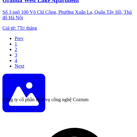
Granda West Lake Apartment
Số 3 ngõ 100 Võ Chí Công, Phường Xuân La, Quận Tây Hồ, Thủ
đô Hà Nội
Giá từ
:
7Tr
/
tháng
Prev
1
2
3
4
Next
Công ty cổ phần dịch vụ công nghệ Cozrum