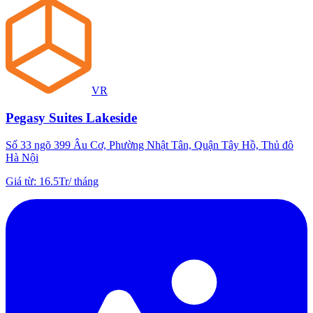
VR
Pegasy Suites Lakeside
Số 33 ngõ 399 Âu Cơ, Phường Nhật Tân, Quận Tây Hồ, Thủ đô
Hà Nội
Giá từ
:
16.5Tr
/
tháng