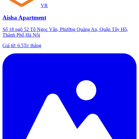
VR
Aisha Apartment
Số 18 ngõ 52 Tô Ngọc Vân, Phường Quảng An, Quận Tây Hồ,
Thành Phố Hà Nội
Giá từ
:
6.5Tr
/
tháng