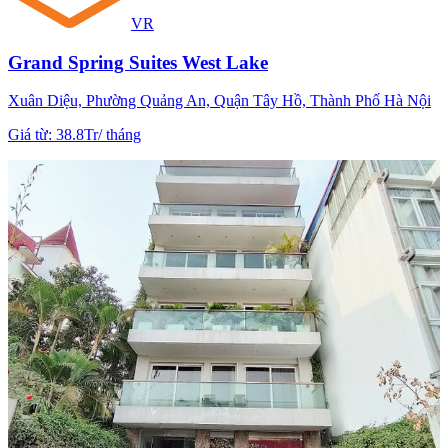
VR
Grand Spring Suites West Lake
Xuân Diệu, Phường Quảng An, Quận Tây Hồ, Thành Phố Hà Nội
Giá từ
:
38.8Tr
/
tháng