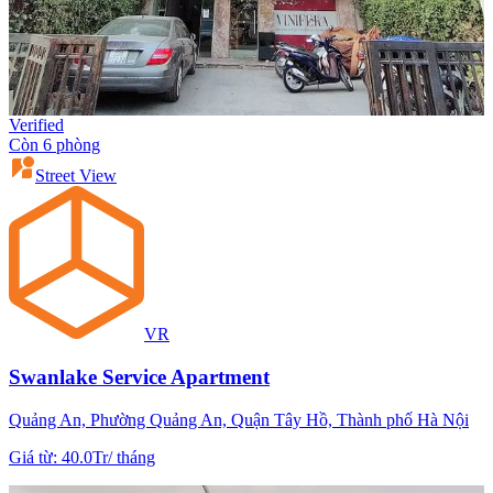
Verified
Còn 6 phòng
Street View
VR
Swanlake Service Apartment
Quảng An, Phường Quảng An, Quận Tây Hồ, Thành phố Hà Nội
Giá từ
:
40.0Tr
/
tháng