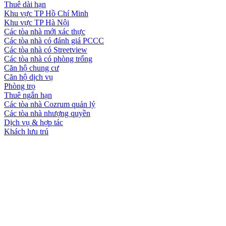
Thuê dài hạn
Khu vực TP Hồ Chí Minh
Khu vực TP Hà Nội
Các tòa nhà mới xác thực
Các tòa nhà có đánh giá PCCC
Các tòa nhà có Streetview
Các tòa nhà có phòng trống
Căn hộ chung cư
Căn hộ dịch vụ
Phòng trọ
Thuê ngắn hạn
Các tòa nhà Cozrum quản lý
Các tòa nhà nhượng quyền
Dịch vụ & hợp tác
Khách lưu trú