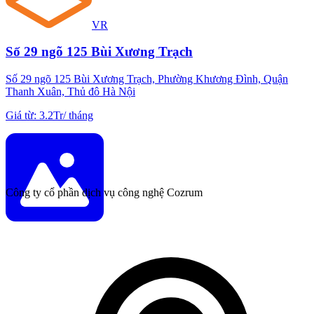
VR
Số 29 ngõ 125 Bùi Xương Trạch
Số 29 ngõ 125 Bùi Xương Trạch, Phường Khương Đình, Quận
Thanh Xuân, Thủ đô Hà Nội
Giá từ
:
3.2Tr
/
tháng
Công ty cổ phần dịch vụ công nghệ Cozrum