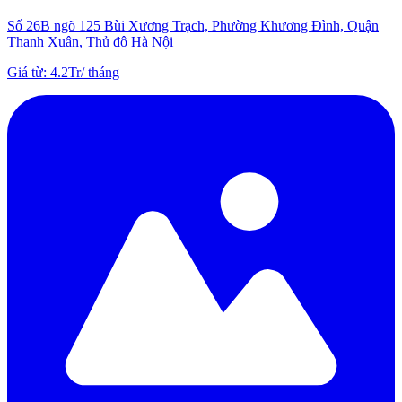
Số 26B ngõ 125 Bùi Xương Trạch, Phường Khương Đình, Quận
Thanh Xuân, Thủ đô Hà Nội
Giá từ
:
4.2Tr
/
tháng