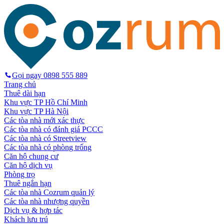
Gọi ngay
0898 555 889
Trang chủ
Thuê dài hạn
Khu vực TP Hồ Chí Minh
Khu vực TP Hà Nội
Các tòa nhà mới xác thực
Các tòa nhà có đánh giá PCCC
Các tòa nhà có Streetview
Các tòa nhà có phòng trống
Căn hộ chung cư
Căn hộ dịch vụ
Phòng trọ
Thuê ngắn hạn
Các tòa nhà Cozrum quản lý
Các tòa nhà nhượng quyền
Dịch vụ & hợp tác
Khách lưu trú