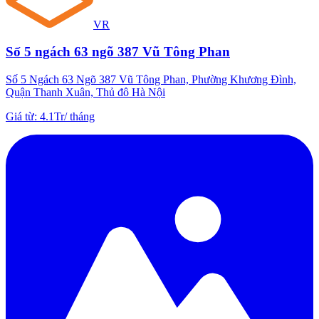
VR
Số 5 ngách 63 ngõ 387 Vũ Tông Phan
Số 5 Ngách 63 Ngõ 387 Vũ Tông Phan, Phường Khương Đình,
Quận Thanh Xuân, Thủ đô Hà Nội
Giá từ
:
4.1Tr
/
tháng