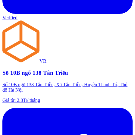
Verified
VR
Số 10B ngõ 138 Tân Triều
Số 10B ngõ 138 Tân Triều, Xã Tân Triều, Huyện Thanh Trì, Thủ
đô Hà Nội
Giá từ
:
2.8Tr
/
tháng