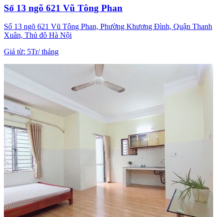
Số 13 ngõ 621 Vũ Tông Phan
Số 13 ngõ 621 Vũ Tông Phan, Phường Khương Đình, Quận Thanh
Xuân, Thủ đô Hà Nội
Giá từ
:
5Tr
/
tháng