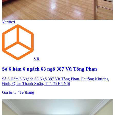
Verified
VR
Số 6 hẻm 6 ngách 63 ngõ 387 Vũ Tông Phan
Số 6 Hẻm 6 Ngách 63 Ngõ 387 Vũ Tông Phan, Phường Khương
Đình, Quận Thanh Xuân, Thủ đô Hà Nội
Giá từ
:
3.4Tr
/
tháng