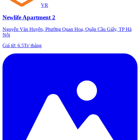
VR
Newlife Apartment 2
Nguyễn Văn Huyên, Phường Quan Hoa, Quận Cầu Giấy, TP Hà
Nội
Giá từ
:
6.5Tr
/
tháng