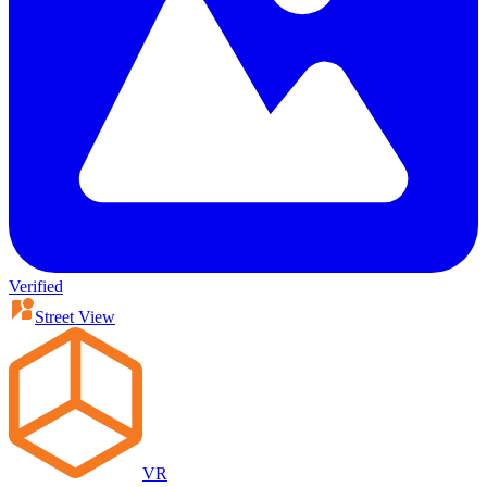
Verified
Street View
VR