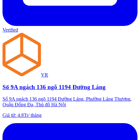
Verified
VR
Số 9A ngách 136 ngõ 1194 Đường Láng
Số 9A ngách 136 ngõ 1194 Đường Láng, Phường Láng Thượng,
Quận Đống Đa, Thủ đô Hà Nội
Giá từ
:
4.8Tr
/
tháng