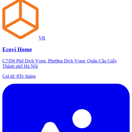
VR
Ecovi Home
C7/D6 Phố Dịch Vọng, Phường Dịch Vọng, Quận Cầu Giấy,
Thành phố Hà Nội
Giá từ
:
8Tr
/
tháng