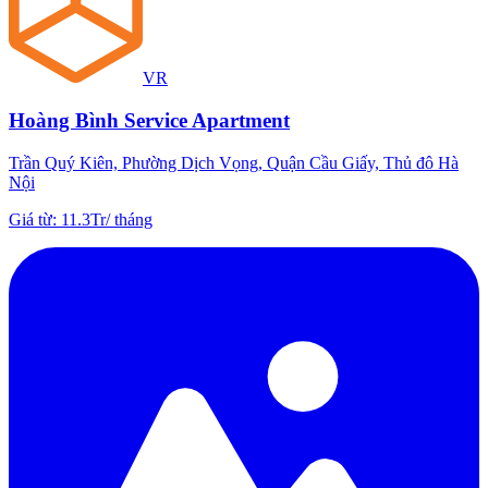
VR
Hoàng Bình Service Apartment
Trần Quý Kiên, Phường Dịch Vọng, Quận Cầu Giấy, Thủ đô Hà
Nội
Giá từ
:
11.3Tr
/
tháng