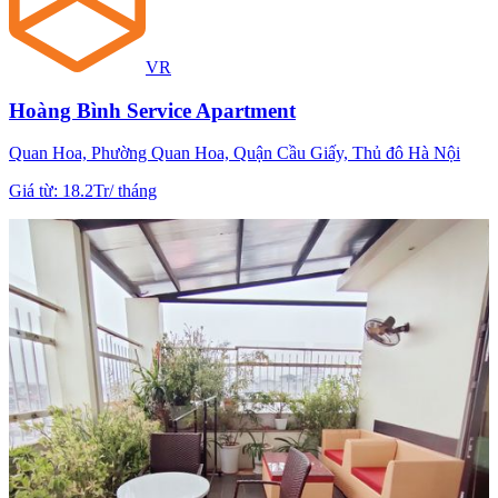
VR
Hoàng Bình Service Apartment
Quan Hoa, Phường Quan Hoa, Quận Cầu Giấy, Thủ đô Hà Nội
Giá từ
:
18.2Tr
/
tháng