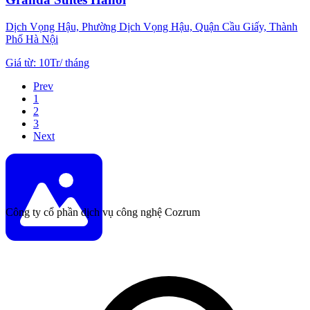
Dịch Vọng Hậu, Phường Dịch Vọng Hậu, Quận Cầu Giấy, Thành
Phố Hà Nội
Giá từ
:
10Tr
/
tháng
Prev
1
2
3
Next
Công ty cổ phần dịch vụ công nghệ Cozrum