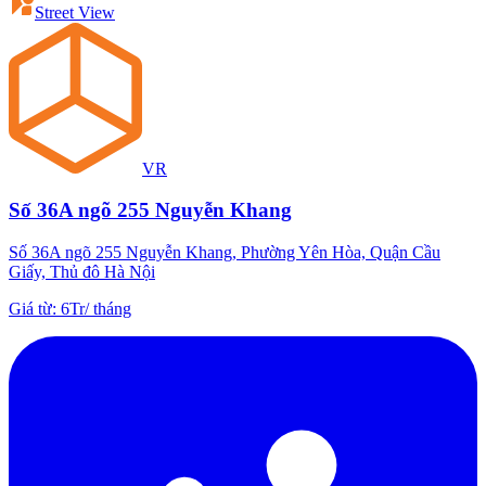
Street View
VR
Số 36A ngõ 255 Nguyễn Khang
Số 36A ngõ 255 Nguyễn Khang, Phường Yên Hòa, Quận Cầu
Giấy, Thủ đô Hà Nội
Giá từ
:
6Tr
/
tháng