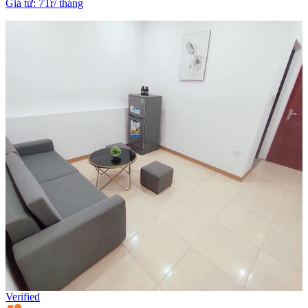
Giá từ
:
7Tr
/
tháng
Verified