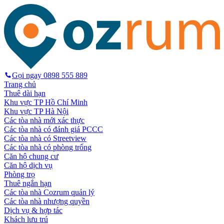
Gọi ngay
0898 555 889
Trang chủ
Thuê dài hạn
Khu vực TP Hồ Chí Minh
Khu vực TP Hà Nội
Các tòa nhà mới xác thực
Các tòa nhà có đánh giá PCCC
Các tòa nhà có Streetview
Các tòa nhà có phòng trống
Căn hộ chung cư
Căn hộ dịch vụ
Phòng trọ
Thuê ngắn hạn
Các tòa nhà Cozrum quản lý
Các tòa nhà nhượng quyền
Dịch vụ & hợp tác
Khách lưu trú