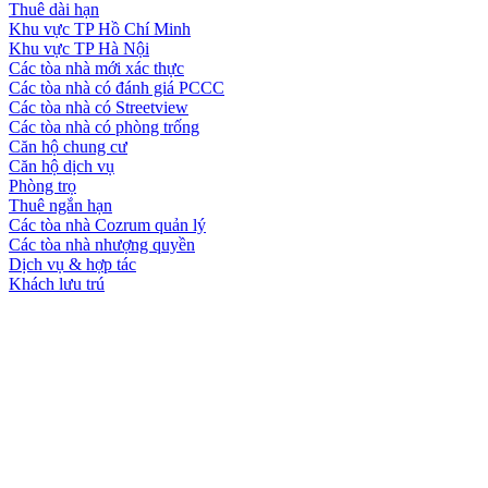
Thuê dài hạn
Khu vực TP Hồ Chí Minh
Khu vực TP Hà Nội
Các tòa nhà mới xác thực
Các tòa nhà có đánh giá PCCC
Các tòa nhà có Streetview
Các tòa nhà có phòng trống
Căn hộ chung cư
Căn hộ dịch vụ
Phòng trọ
Thuê ngắn hạn
Các tòa nhà Cozrum quản lý
Các tòa nhà nhượng quyền
Dịch vụ & hợp tác
Khách lưu trú