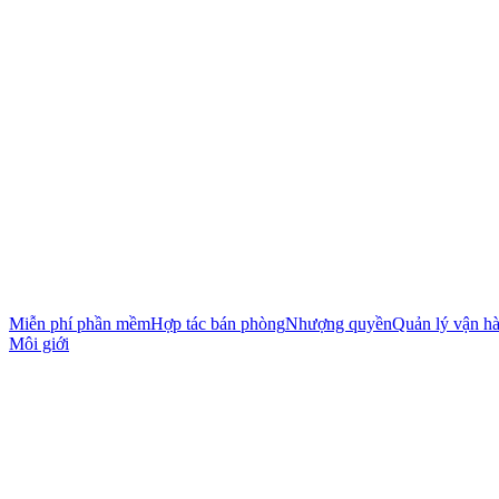
Miễn phí phần mềm
Hợp tác bán phòng
Nhượng quyền
Quản lý vận h
Môi giới