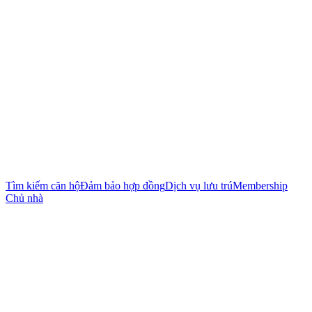
Tìm kiếm căn hộ
Đảm bảo hợp đồng
Dịch vụ lưu trú
Membership
Chủ nhà