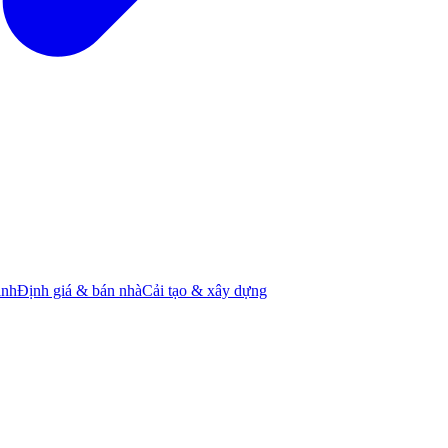
ành
Định giá & bán nhà
Cải tạo & xây dựng