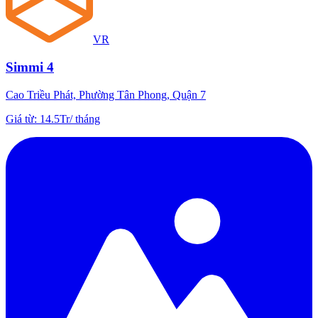
VR
Simmi 4
Cao Triều Phát, Phường Tân Phong, Quận 7
Giá từ
:
14.5Tr
/
tháng