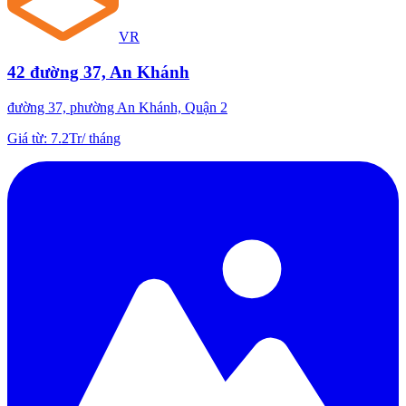
VR
42 đường 37, An Khánh
đường 37, phường An Khánh, Quận 2
Giá từ
:
7.2Tr
/
tháng