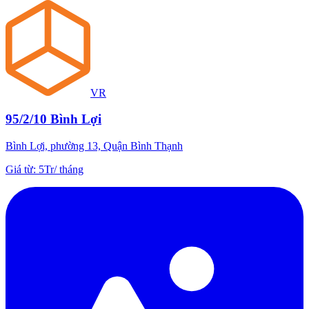
VR
95/2/10 Bình Lợi
Bình Lợi, phường 13, Quận Bình Thạnh
Giá từ
:
5Tr
/
tháng