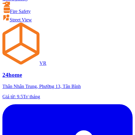
Fire Safety
Street View
VR
24home
Thân Nhân Trung, Phường 13, Tân Bình
Giá từ
:
9.5Tr
/
tháng