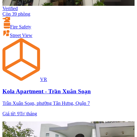
Verified
Còn 39 phòng
Fire Safety
Street View
VR
Kola Apartment - Trần Xuân Soạn
Trần Xuân Soạn, phường Tân Hưng, Quận 7
Giá từ
:
9Tr
/
tháng