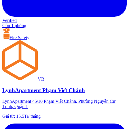
Verified
Còn 1 phòng
Fire Safety
VR
LynhApartment Phạm Viết Chánh
LynhApartment 45/10 Phạm Viết Chánh, Phường Nguyễn Cư
Trinh, Quận 1
Giá từ
:
15.5Tr
/
tháng