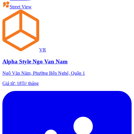
Street View
VR
Alpha Style Ngo Van Nam
Ngô Văn Năm, Phường Bến Nghé, Quận 1
Giá từ
:
18Tr
/
tháng