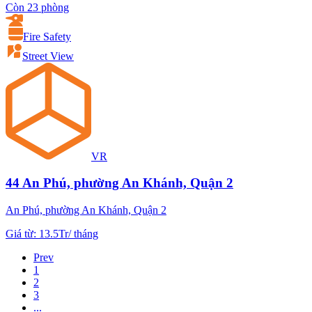
Còn 23 phòng
Fire Safety
Street View
VR
44 An Phú, phường An Khánh, Quận 2
An Phú, phường An Khánh, Quận 2
Giá từ
:
13.5Tr
/
tháng
Prev
1
2
3
...