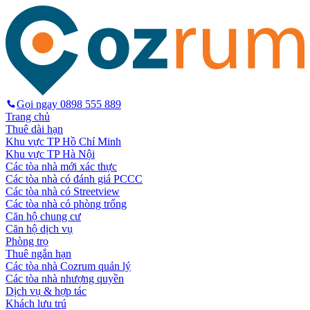
Gọi ngay
0898 555 889
Trang chủ
Thuê dài hạn
Khu vực TP Hồ Chí Minh
Khu vực TP Hà Nội
Các tòa nhà mới xác thực
Các tòa nhà có đánh giá PCCC
Các tòa nhà có Streetview
Các tòa nhà có phòng trống
Căn hộ chung cư
Căn hộ dịch vụ
Phòng trọ
Thuê ngắn hạn
Các tòa nhà Cozrum quản lý
Các tòa nhà nhượng quyền
Dịch vụ & hợp tác
Khách lưu trú