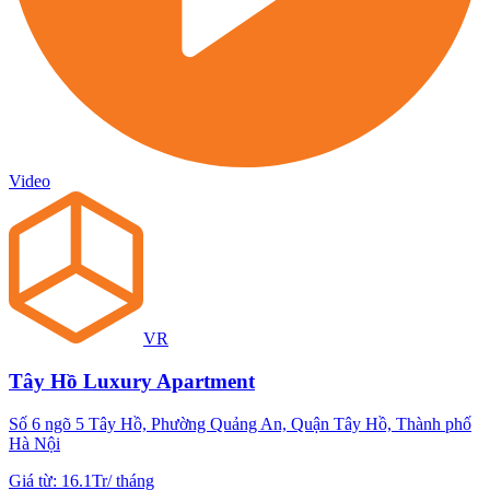
Video
VR
Tây Hồ Luxury Apartment
Số 6 ngõ 5 Tây Hồ, Phường Quảng An, Quận Tây Hồ, Thành phố
Hà Nội
Giá từ
:
16.1Tr
/
tháng