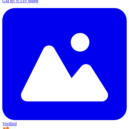
Giá từ
:
9.5Tr
/
tháng
Verified