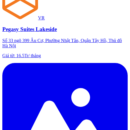
VR
Pegasy Suites Lakeside
Số 33 ngõ 399 Âu Cơ, Phường Nhật Tân, Quận Tây Hồ, Thủ đô
Hà Nội
Giá từ
:
16.5Tr
/
tháng