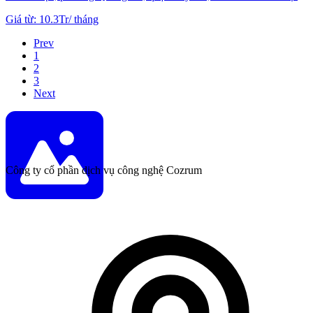
Giá từ
:
10.3Tr
/
tháng
Prev
1
2
3
Next
Công ty cổ phần dịch vụ công nghệ Cozrum