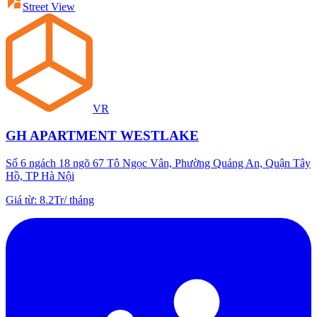
Street View
VR
GH APARTMENT WESTLAKE
Số 6 ngách 18 ngõ 67 Tô Ngọc Vân, Phường Quảng An, Quận Tây
Hồ, TP Hà Nội
Giá từ
:
8.2Tr
/
tháng