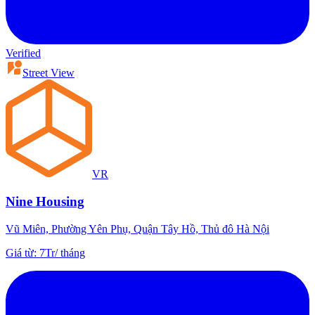
Verified
Street View
VR
Nine Housing
Vũ Miên, Phường Yên Phụ, Quận Tây Hồ, Thủ đô Hà Nội
Giá từ
:
7Tr
/
tháng