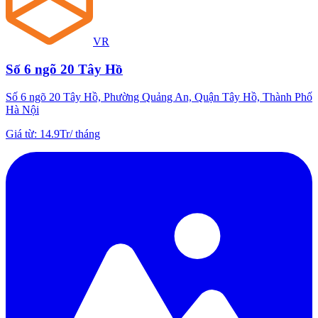
VR
Số 6 ngõ 20 Tây Hồ
Số 6 ngõ 20 Tây Hồ, Phường Quảng An, Quận Tây Hồ, Thành Phố
Hà Nội
Giá từ
:
14.9Tr
/
tháng