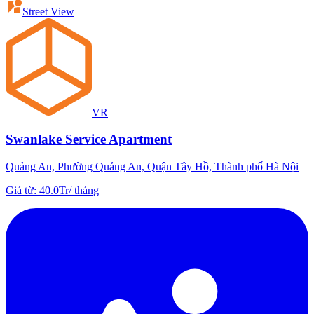
Street View
VR
Swanlake Service Apartment
Quảng An, Phường Quảng An, Quận Tây Hồ, Thành phố Hà Nội
Giá từ
:
40.0Tr
/
tháng