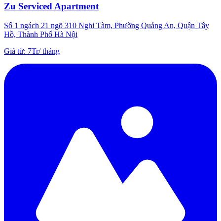
Zu Serviced Apartment
Số 1 ngách 21 ngõ 310 Nghi Tàm, Phường Quảng An, Quận Tây
Hồ, Thành Phố Hà Nội
Giá từ
:
7Tr
/
tháng