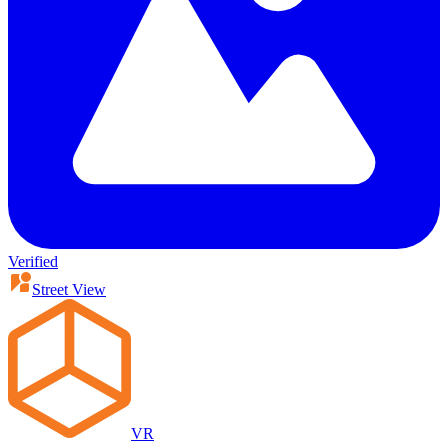
Verified
Street View
VR