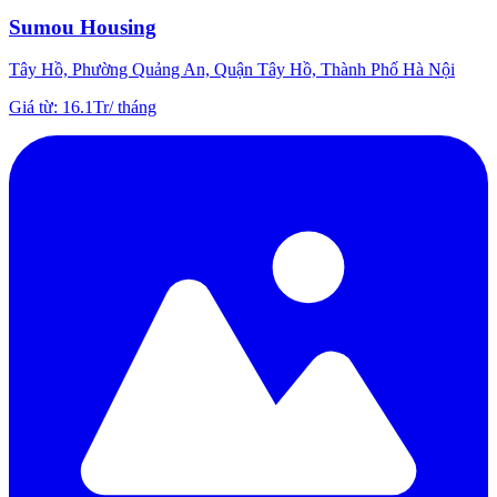
Sumou Housing
Tây Hồ, Phường Quảng An, Quận Tây Hồ, Thành Phố Hà Nội
Giá từ
:
16.1Tr
/
tháng