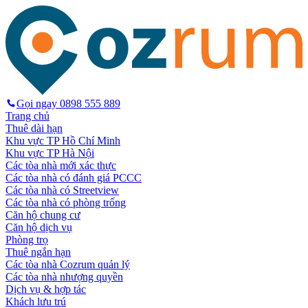
Gọi ngay
0898 555 889
Trang chủ
Thuê dài hạn
Khu vực TP Hồ Chí Minh
Khu vực TP Hà Nội
Các tòa nhà mới xác thực
Các tòa nhà có đánh giá PCCC
Các tòa nhà có Streetview
Các tòa nhà có phòng trống
Căn hộ chung cư
Căn hộ dịch vụ
Phòng trọ
Thuê ngắn hạn
Các tòa nhà Cozrum quản lý
Các tòa nhà nhượng quyền
Dịch vụ & hợp tác
Khách lưu trú