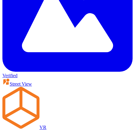
Verified
Street View
VR