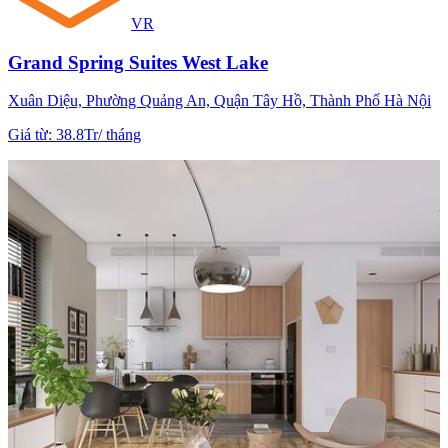
VR
Grand Spring Suites West Lake
Xuân Diệu, Phường Quảng An, Quận Tây Hồ, Thành Phố Hà Nội
Giá từ
:
38.8Tr
/
tháng