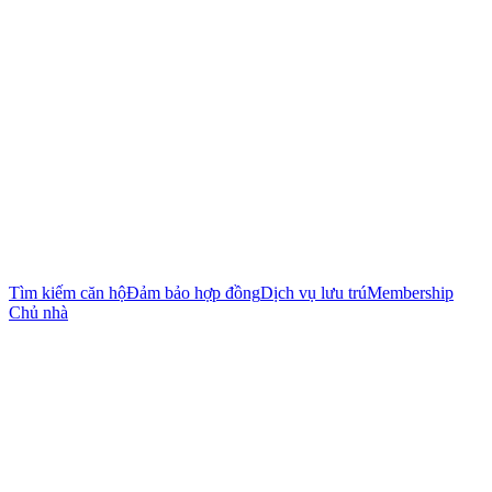
Tìm kiếm căn hộ
Đảm bảo hợp đồng
Dịch vụ lưu trú
Membership
Chủ nhà