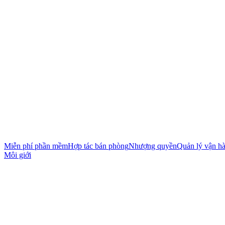
Miễn phí phần mềm
Hợp tác bán phòng
Nhượng quyền
Quản lý vận h
Môi giới