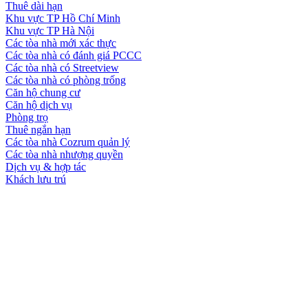
Thuê dài hạn
Khu vực TP Hồ Chí Minh
Khu vực TP Hà Nội
Các tòa nhà mới xác thực
Các tòa nhà có đánh giá PCCC
Các tòa nhà có Streetview
Các tòa nhà có phòng trống
Căn hộ chung cư
Căn hộ dịch vụ
Phòng trọ
Thuê ngắn hạn
Các tòa nhà Cozrum quản lý
Các tòa nhà nhượng quyền
Dịch vụ & hợp tác
Khách lưu trú