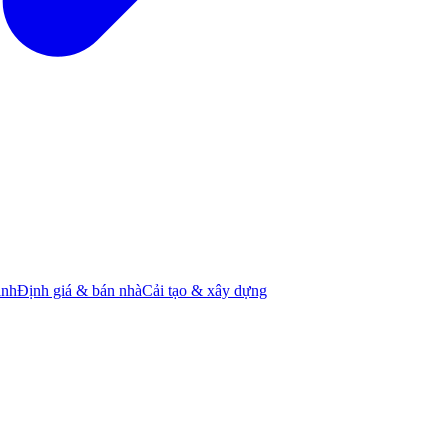
ành
Định giá & bán nhà
Cải tạo & xây dựng