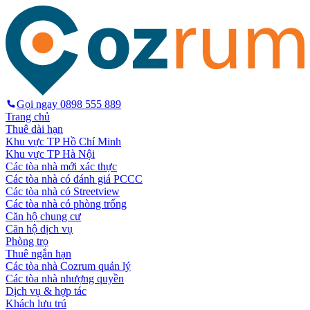
Gọi ngay
0898 555 889
Trang chủ
Thuê dài hạn
Khu vực TP Hồ Chí Minh
Khu vực TP Hà Nội
Các tòa nhà mới xác thực
Các tòa nhà có đánh giá PCCC
Các tòa nhà có Streetview
Các tòa nhà có phòng trống
Căn hộ chung cư
Căn hộ dịch vụ
Phòng trọ
Thuê ngắn hạn
Các tòa nhà Cozrum quản lý
Các tòa nhà nhượng quyền
Dịch vụ & hợp tác
Khách lưu trú