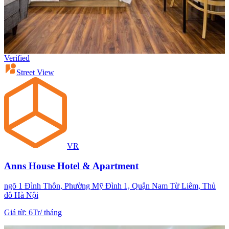
Verified
Street View
VR
Anns House Hotel & Apartment
ngõ 1 Đình Thôn, Phường Mỹ Đình 1, Quận Nam Từ Liêm, Thủ
đô Hà Nội
Giá từ
:
6Tr
/
tháng