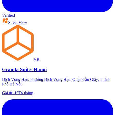
Verified
Street View
VR
Granda Suites Hanoi
Dịch Vọng Hậu, Phường Dịch Vọng Hậu, Quận Cầu Giấy, Thành
Phố Hà Nội
Giá từ
:
10Tr
/
tháng