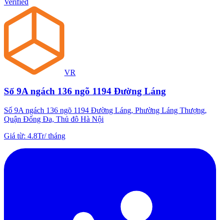
Verified
VR
Số 9A ngách 136 ngõ 1194 Đường Láng
Số 9A ngách 136 ngõ 1194 Đường Láng, Phường Láng Thượng,
Quận Đống Đa, Thủ đô Hà Nội
Giá từ
:
4.8Tr
/
tháng