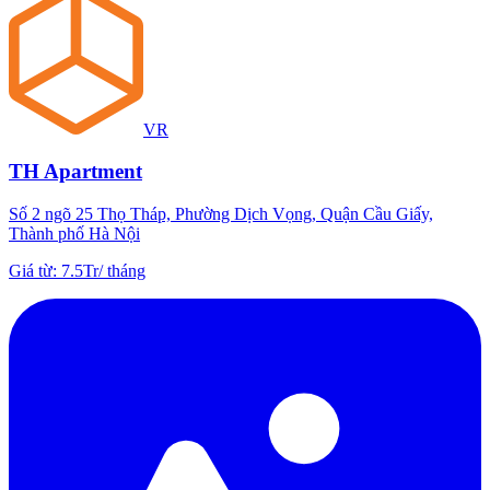
VR
TH Apartment
Số 2 ngõ 25 Thọ Tháp, Phường Dịch Vọng, Quận Cầu Giấy,
Thành phố Hà Nội
Giá từ
:
7.5Tr
/
tháng