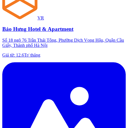
VR
Bảo Hưng Hotel & Apartment
Số 18 ngõ 76 Trần Thái Tông, Phường Dịch Vọng Hậu, Quận Cầu
Giấy, Thành phố Hà Nội
Giá từ
:
12.6Tr
/
tháng