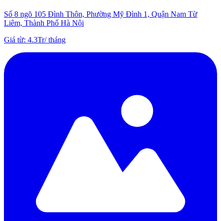
Số 8 ngõ 105 Đình Thôn, Phường Mỹ Đình 1, Quận Nam Từ
Liêm, Thành Phố Hà Nội
Giá từ
:
4.3Tr
/
tháng