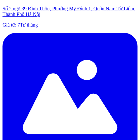
Số 2 ngõ 39 Đình Thôn, Phường Mỹ Đình 1, Quận Nam Từ Liêm,
Thành Phố Hà Nội
Giá từ
:
7Tr
/
tháng