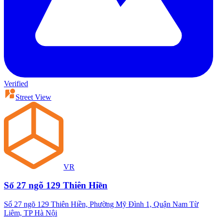
Verified
Street View
VR
Số 27 ngõ 129 Thiên Hiền
Số 27 ngõ 129 Thiên Hiền, Phường Mỹ Đình 1, Quận Nam Từ
Liêm, TP Hà Nội