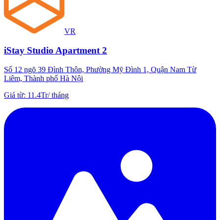
VR
iStay Studio Apartment 2
Số 12 ngõ 39 Đình Thôn, Phường Mỹ Đình 1, Quận Nam Từ
Liêm, Thành phố Hà Nội
Giá từ
:
11.4Tr
/
tháng