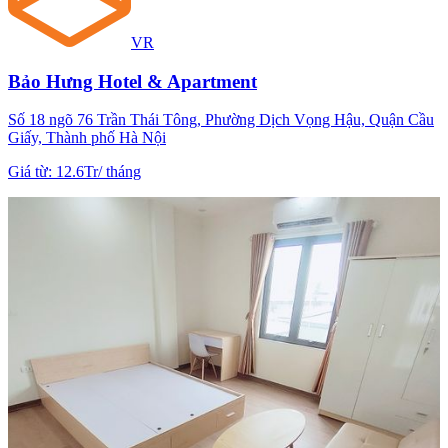
VR
Bảo Hưng Hotel & Apartment
Số 18 ngõ 76 Trần Thái Tông, Phường Dịch Vọng Hậu, Quận Cầu
Giấy, Thành phố Hà Nội
Giá từ
:
12.6Tr
/
tháng