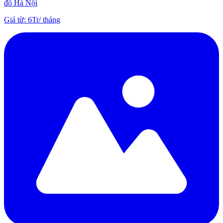
đô Hà Nội
Giá từ
:
6Tr
/
tháng