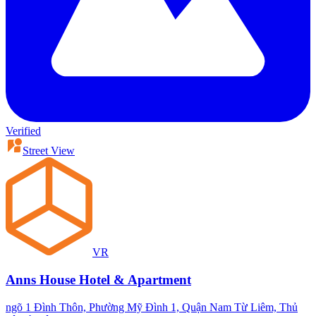
Verified
Street View
VR
Anns House Hotel & Apartment
ngõ 1 Đình Thôn, Phường Mỹ Đình 1, Quận Nam Từ Liêm, Thủ