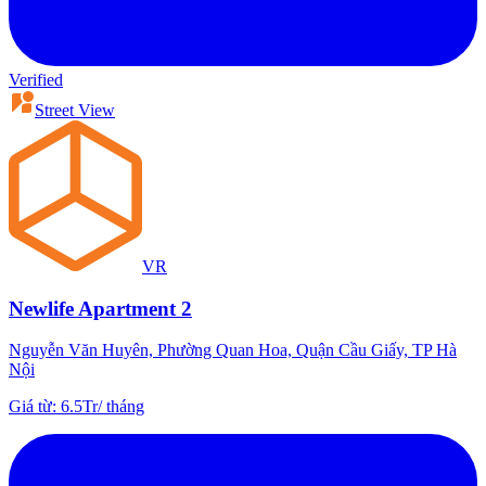
Verified
Street View
VR
Newlife Apartment 2
Nguyễn Văn Huyên, Phường Quan Hoa, Quận Cầu Giấy, TP Hà
Nội
Giá từ
:
6.5Tr
/
tháng