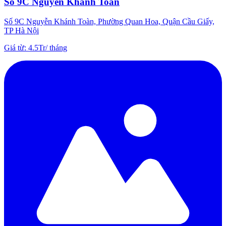
Số 9C Nguyễn Khánh Toàn
Số 9C Nguyễn Khánh Toàn, Phường Quan Hoa, Quận Cầu Giấy,
TP Hà Nội
Giá từ
:
4.5Tr
/
tháng