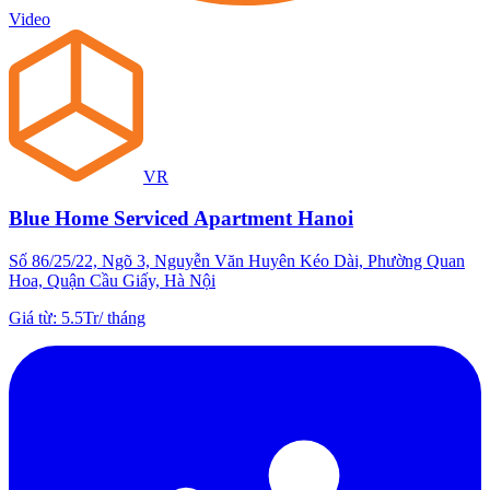
Video
VR
Blue Home Serviced Apartment Hanoi
Số 86/25/22, Ngõ 3, Nguyễn Văn Huyên Kéo Dài, Phường Quan
Hoa, Quận Cầu Giấy, Hà Nội
Giá từ
:
5.5Tr
/
tháng