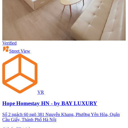
Verified
Street View
VR
Hope Homestay HN - by BAY LUXURY
Số 2 ngách 60 ngõ 381 Nguyễn Khang, Phường Yên Hòa, Quận
Cầu Giấy, Thành Phố Hà Nội