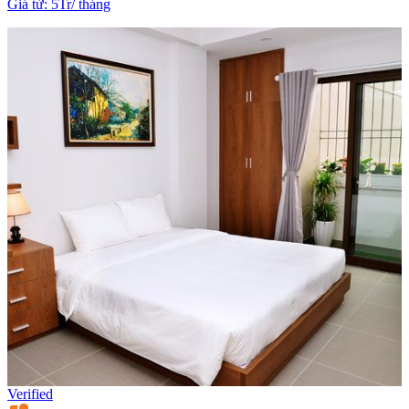
Giá từ
:
5Tr
/
tháng
Verified