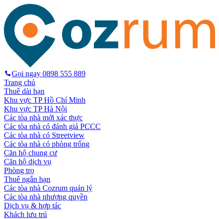
Gọi ngay
0898 555 889
Trang chủ
Thuê dài hạn
Khu vực TP Hồ Chí Minh
Khu vực TP Hà Nội
Các tòa nhà mới xác thực
Các tòa nhà có đánh giá PCCC
Các tòa nhà có Streetview
Các tòa nhà có phòng trống
Căn hộ chung cư
Căn hộ dịch vụ
Phòng trọ
Thuê ngắn hạn
Các tòa nhà Cozrum quản lý
Các tòa nhà nhượng quyền
Dịch vụ & hợp tác
Khách lưu trú