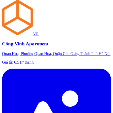
VR
Công Vinh Apartment
Quan Hoa, Phường Quan Hoa, Quận Cầu Giấy, Thành Phố Hà Nội
Giá từ
:
6.5Tr
/
tháng