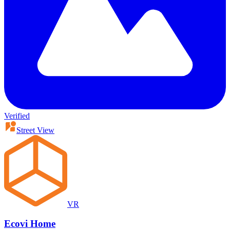
Verified
Street View
VR
Ecovi Home