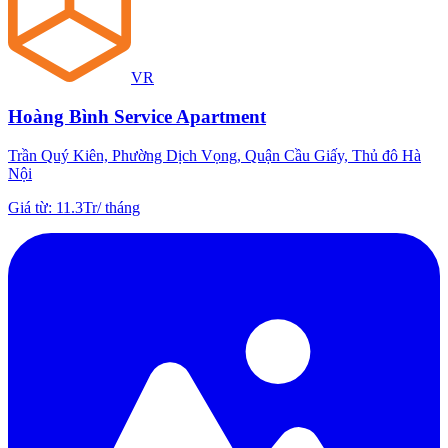
VR
Hoàng Bình Service Apartment
Trần Quý Kiên, Phường Dịch Vọng, Quận Cầu Giấy, Thủ đô Hà
Nội
Giá từ
:
11.3Tr
/
tháng