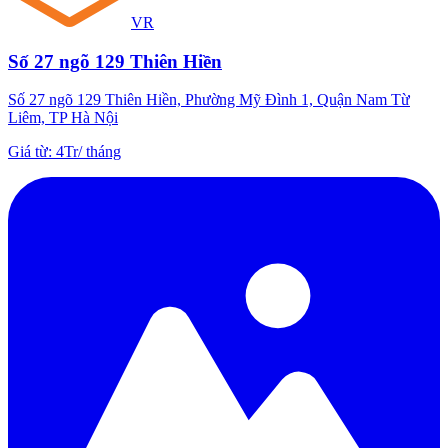
VR
Số 27 ngõ 129 Thiên Hiền
Số 27 ngõ 129 Thiên Hiền, Phường Mỹ Đình 1, Quận Nam Từ
Liêm, TP Hà Nội
Giá từ
:
4Tr
/
tháng