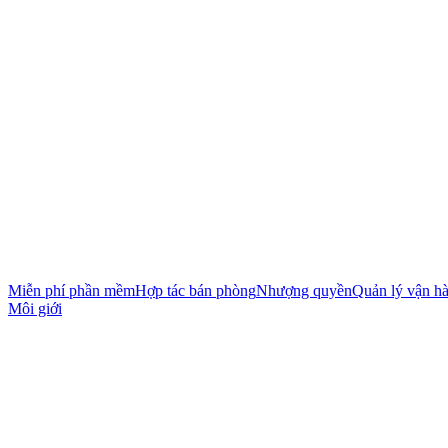
Miễn phí phần mềm
Hợp tác bán phòng
Nhượng quyền
Quản lý vận h
Môi giới