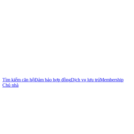
Tìm kiếm căn hộ
Đảm bảo hợp đồng
Dịch vụ lưu trú
Membership
Chủ nhà