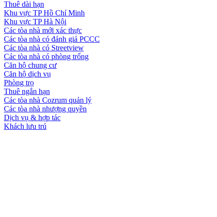
Thuê dài hạn
Khu vực TP Hồ Chí Minh
Khu vực TP Hà Nội
Các tòa nhà mới xác thực
Các tòa nhà có đánh giá PCCC
Các tòa nhà có Streetview
Các tòa nhà có phòng trống
Căn hộ chung cư
Căn hộ dịch vụ
Phòng trọ
Thuê ngắn hạn
Các tòa nhà Cozrum quản lý
Các tòa nhà nhượng quyền
Dịch vụ & hợp tác
Khách lưu trú