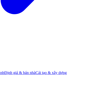
ành
Định giá & bán nhà
Cải tạo & xây dựng