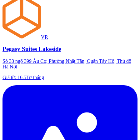
VR
Pegasy Suites Lakeside
Số 33 ngõ 399 Âu Cơ, Phường Nhật Tân, Quận Tây Hồ, Thủ đô
Hà Nội
Giá từ
:
16.5Tr
/
tháng