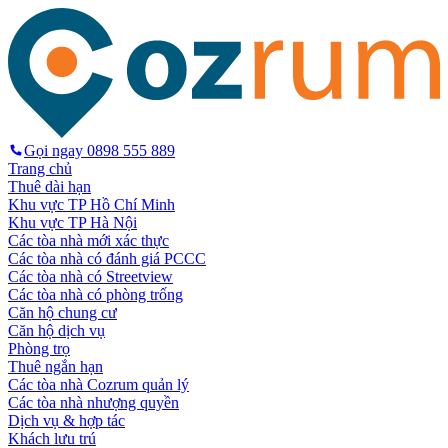
Gọi ngay
0898 555 889
Trang chủ
Thuê dài hạn
Khu vực TP Hồ Chí Minh
Khu vực TP Hà Nội
Các tòa nhà mới xác thực
Các tòa nhà có đánh giá PCCC
Các tòa nhà có Streetview
Các tòa nhà có phòng trống
Căn hộ chung cư
Căn hộ dịch vụ
Phòng trọ
Thuê ngắn hạn
Các tòa nhà Cozrum quản lý
Các tòa nhà nhượng quyền
Dịch vụ & hợp tác
Khách lưu trú