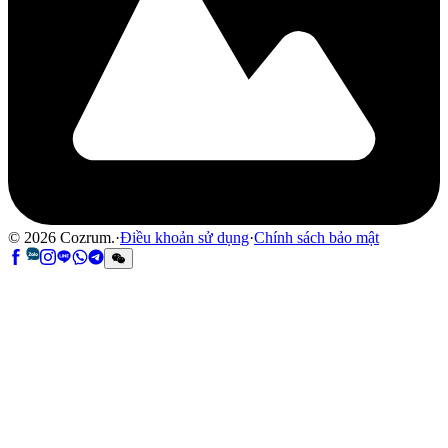
©
2026
Cozrum.
·
Điều khoản sử dụng
·
Chính sách bảo mật