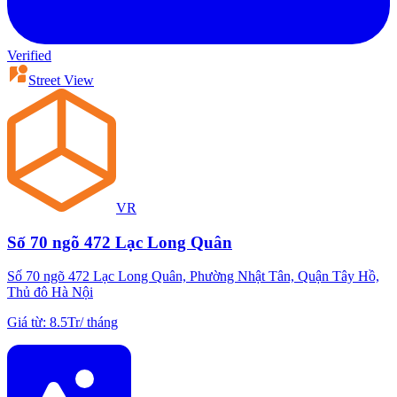
Verified
Street View
VR
Số 70 ngõ 472 Lạc Long Quân
Số 70 ngõ 472 Lạc Long Quân, Phường Nhật Tân, Quận Tây Hồ,
Thủ đô Hà Nội
Giá từ
:
8.5Tr
/
tháng