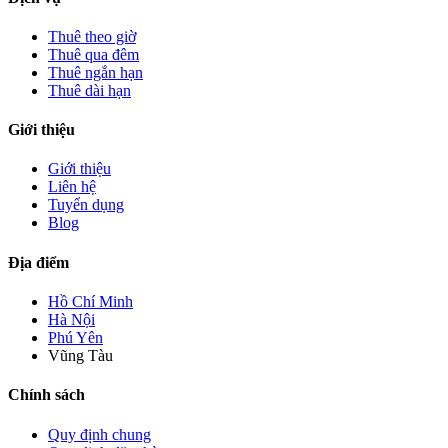
Thuê theo giờ
Thuê qua đêm
Thuê ngắn hạn
Thuê dài hạn
Giới thiệu
Giới thiệu
Liên hệ
Tuyển dụng
Blog
Địa điểm
Hồ Chí Minh
Hà Nội
Phú Yên
Vũng Tàu
Chính sách
Quy định chung