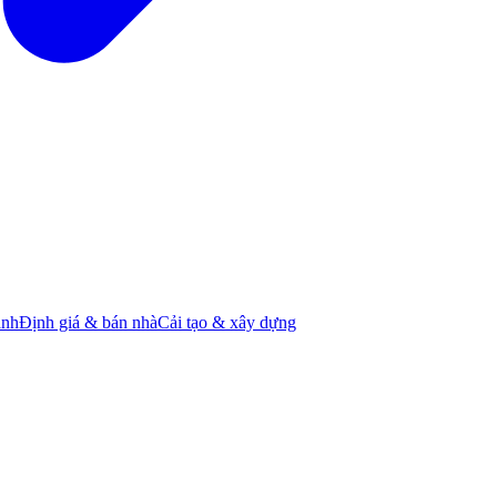
ành
Định giá & bán nhà
Cải tạo & xây dựng