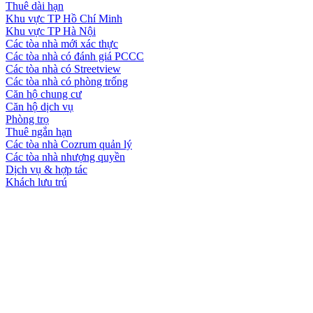
Thuê dài hạn
Khu vực TP Hồ Chí Minh
Khu vực TP Hà Nội
Các tòa nhà mới xác thực
Các tòa nhà có đánh giá PCCC
Các tòa nhà có Streetview
Các tòa nhà có phòng trống
Căn hộ chung cư
Căn hộ dịch vụ
Phòng trọ
Thuê ngắn hạn
Các tòa nhà Cozrum quản lý
Các tòa nhà nhượng quyền
Dịch vụ & hợp tác
Khách lưu trú