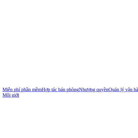
Miễn phí phần mềm
Hợp tác bán phòng
Nhượng quyền
Quản lý vận h
Môi giới