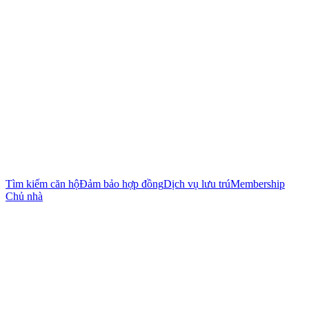
Tìm kiếm căn hộ
Đảm bảo hợp đồng
Dịch vụ lưu trú
Membership
Chủ nhà