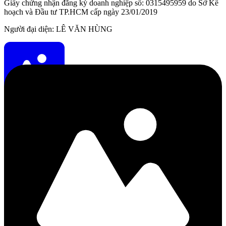
Giấy chứng nhận đăng ký doanh nghiệp số: 0315495959 do Sở Kế
hoạch và Đầu tư TP.HCM cấp ngày 23/01/2019
Người đại diện: LÊ VĂN HÙNG