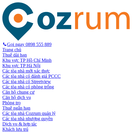
Gọi ngay
0898 555 889
Trang chủ
Thuê dài hạn
Khu vực TP Hồ Chí Minh
Khu vực TP Hà Nội
Các tòa nhà mới xác thực
Các tòa nhà có đánh giá PCCC
Các tòa nhà có Streetview
Các tòa nhà có phòng trống
Căn hộ chung cư
Căn hộ dịch vụ
Phòng trọ
Thuê ngắn hạn
Các tòa nhà Cozrum quản lý
Các tòa nhà nhượng quyền
Dịch vụ & hợp tác
Khách lưu trú