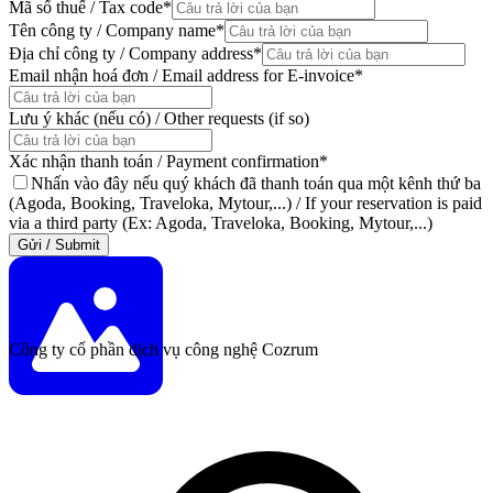
Mã số thuế / Tax code
*
Tên công ty / Company name
*
Địa chỉ công ty / Company address
*
Email nhận hoá đơn / Email address for E-invoice
*
Lưu ý khác (nếu có) / Other requests (if so)
Xác nhận thanh toán / Payment confirmation
*
Nhấn vào đây nếu quý khách đã thanh toán qua một kênh thứ ba
(Agoda, Booking, Traveloka, Mytour,...) / If your reservation is paid
via a third party (Ex: Agoda, Traveloka, Booking, Mytour,...)
Gửi / Submit
Công ty cổ phần dịch vụ công nghệ Cozrum