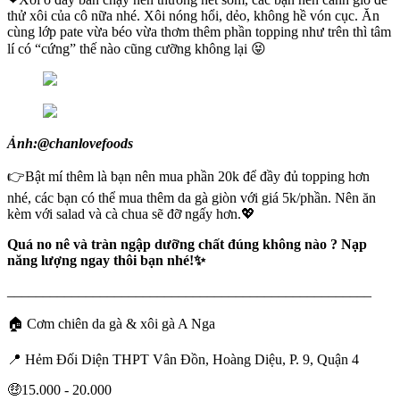
thử xôi của cô nữa nhé. Xôi nóng hổi, dẻo, không hề vón cục. Ăn
cùng lớp pate vừa béo vừa thơm thêm phần topping như trên thì tâm
lí có “cứng” thế nào cũng cưỡng không lại 😝
Ảnh:@chanlovefoods
👉Bật mí thêm là bạn nên mua phần 20k để đầy đủ topping hơn
nhé, các bạn có thể mua thêm da gà giòn với giá 5k/phần. Nên ăn
kèm với salad và cà chua sẽ đỡ ngấy hơn.💖
Quá no nê và tràn ngập dưỡng chất đúng không nào ? Nạp
năng lượng ngay thôi bạn nhé!✨
___________________________________________________
🏠 Cơm chiên da gà & xôi gà A Nga
📍 Hẻm Đối Diện THPT Vân Đồn, Hoàng Diệu, P. 9, Quận 4
🤑15.000 - 20.000