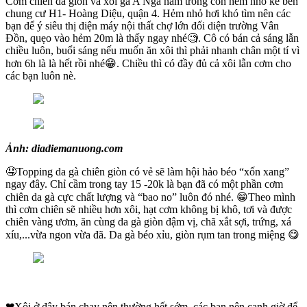
Cơm chiên da giòn và xôi gà A Nga nằm trong con hẻm nhỏ kế bên
chung cư H1- Hoàng Diệu, quận 4. Hẻm nhỏ hơi khó tìm nên các
bạn để ý siêu thị điện máy nội thất chợ lớn đối diện trường Vân
Đồn, quẹo vào hẻm 20m là thấy ngay nhé🧐. Cô có bán cả sáng lẫn
chiều luôn, buổi sáng nếu muốn ăn xôi thì phải nhanh chân một tí vì
hơn 6h là là hết rồi nhé😁. Chiều thì có đầy đủ cả xôi lẫn cơm cho
các bạn luôn nè.
Ảnh: diadiemanuong.com
🤤Topping da gà chiên giòn có vẻ sẽ làm hội hảo béo “xốn xang”
ngay đây. Chỉ cầm trong tay 15 -20k là bạn đã có một phần cơm
chiên da gà cực chất lượng và “bao no” luôn đó nhé. 😁Theo mình
thì cơm chiên sẽ nhiều hơn xôi, hạt cơm không bị khô, tơi và được
chiên vàng ươm, ăn cùng da gà giòn đậm vị, chã xắt sợi, trứng, xá
xíu,...vừa ngon vừa đã. Da gà béo xỉu, giòn rụm tan trong miệng 😋
❤Xôi ở đây bán chạy nên thường hết sớm, các bạn nên canh giờ để