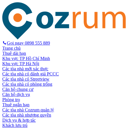
Gọi ngay
0898 555 889
Trang chủ
Thuê dài hạn
Khu vực TP Hồ Chí Minh
Khu vực TP Hà Nội
Các tòa nhà mới xác thực
Các tòa nhà có đánh giá PCCC
Các tòa nhà có Streetview
Các tòa nhà có phòng trống
Căn hộ chung cư
Căn hộ dịch vụ
Phòng trọ
Thuê ngắn hạn
Các tòa nhà Cozrum quản lý
Các tòa nhà nhượng quyền
Dịch vụ & hợp tác
Khách lưu trú