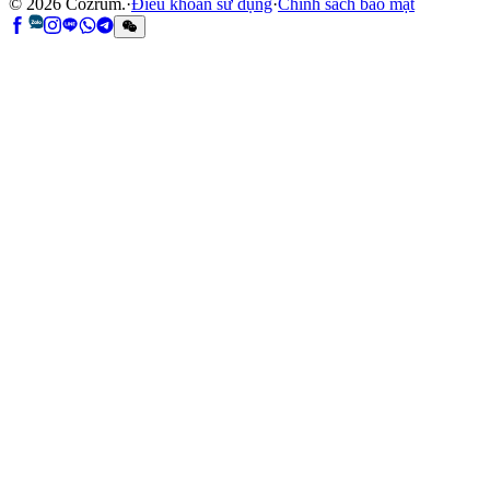
©
2026
Cozrum.
·
Điều khoản sử dụng
·
Chính sách bảo mật