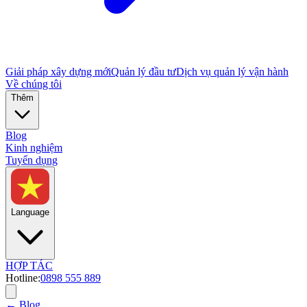
Giải pháp xây dựng mới
Quản lý đầu tư
Dịch vụ quản lý vận hành
Về chúng tôi
Thêm
Blog
Kinh nghiệm
Tuyển dụng
Language
HỢP TÁC
Hotline:
0898 555 889
← Blog