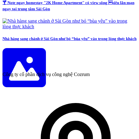
🍸 Note ngay homestay "2K Home Apartment" có view sông siêu lãn mạn
ngay tại trung tâm Sài Gòn
Nhà hàng sang chảnh ở Sài Gòn như bỏ “bùa yêu” vào trong lòng thực khách
Công ty cổ phần dịch vụ công nghệ Cozrum