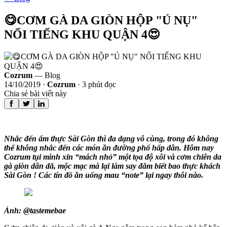
😋CƠM GÀ DA GIÒN HỘP "Ú NỤ"
NỔI TIẾNG KHU QUẬN 4😍
Cozrum
— Blog
14/10/2019
·
Cozrum
·
3
phút đọc
Chia sẻ bài viết này
Nhắc đến ẩm thực Sài Gòn thì đa dạng vô cùng, trong đó không
thể không nhắc đến các món ăn đường phố hấp dẫn. Hôm nay
Cozrum tụi mình xin “mách nhỏ” một tọa độ xôi và cơm chiên da
gà giòn dân dã, mộc mạc mà lại làm say đắm biết bao thực khách
Sài Gòn ! Các tín đồ ăn uống mau “note” lại ngay thôi nào.
Ảnh: @tastemebae