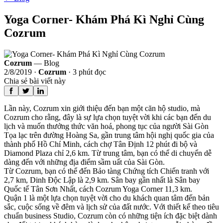
Yoga Corner- Khám Phá Kì Nghỉ Cùng
Cozrum
Cozrum
— Blog
2/8/2019
·
Cozrum
·
3
phút đọc
Chia sẻ bài viết này
Lần này, Cozrum xin giới thiệu đến bạn một căn hộ studio, mà
Cozrum cho rằng, đây là sự lựa chọn tuyệt vời khi các bạn đến du
lịch và muốn thưởng thức văn hoá, phong tục của người Sài Gòn
Tọa lạc trên đường Hoàng Sa, gần trung tâm hội nghị quốc gia của
thành phố Hồ Chí Minh, cách chợ Tân Định 12 phút đi bộ và
Diamond Plaza chỉ 2,6 km. Từ trung tâm, bạn có thể di chuyển dễ
dàng đến với những địa điểm sầm uất của Sài Gòn.
Từ Cozrum, bạn có thể đến Bảo tàng Chứng tích Chiến tranh với
2,7 km, Dinh Độc Lập là 2,9 km. Sân bay gần nhất là Sân bay
Quốc tế Tân Sơn Nhất, cách Cozrum Yoga Corner 11,3 km.
Quận 1 là một lựa chọn tuyệt vời cho du khách quan tâm đến bản
sắc, cuộc sống về đêm và lịch sử của đất nước. Với thiết kế theo tiêu
chuẩn business Studio, Cozrum còn có những tiện ích đặc biệt dành