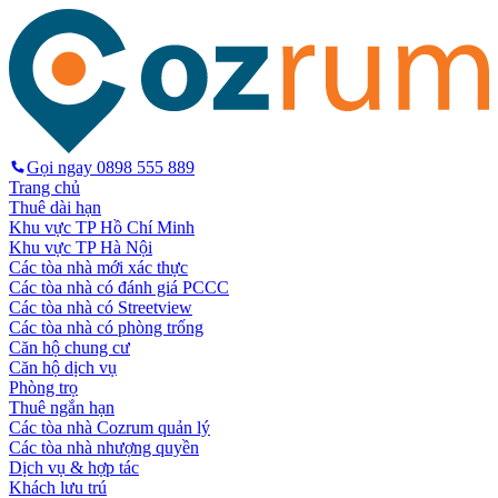
Gọi ngay
0898 555 889
Trang chủ
Thuê dài hạn
Khu vực TP Hồ Chí Minh
Khu vực TP Hà Nội
Các tòa nhà mới xác thực
Các tòa nhà có đánh giá PCCC
Các tòa nhà có Streetview
Các tòa nhà có phòng trống
Căn hộ chung cư
Căn hộ dịch vụ
Phòng trọ
Thuê ngắn hạn
Các tòa nhà Cozrum quản lý
Các tòa nhà nhượng quyền
Dịch vụ & hợp tác
Khách lưu trú