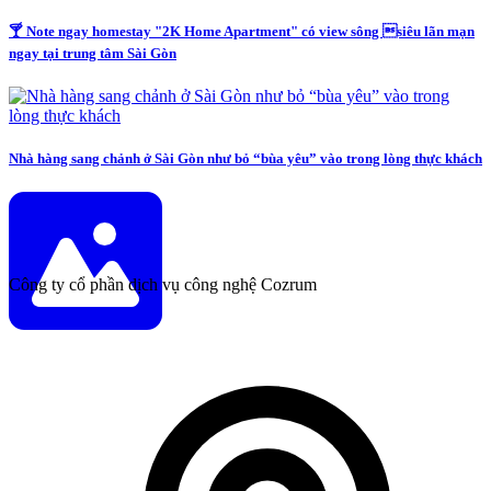
🍸 Note ngay homestay "2K Home Apartment" có view sông siêu lãn mạn
ngay tại trung tâm Sài Gòn
Nhà hàng sang chảnh ở Sài Gòn như bỏ “bùa yêu” vào trong lòng thực khách
Công ty cổ phần dịch vụ công nghệ Cozrum