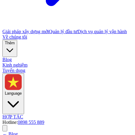
Giải pháp xây dựng mới
Quản lý đầu tư
Dịch vụ quản lý vận hành
Về chúng tôi
Thêm
Blog
Kinh nghiệm
Tuyển dụng
Language
HỢP TÁC
Hotline:
0898 555 889
← Blog