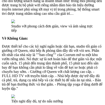
cho đối tượng khách hàng là doanh nhân như: trong mỗi phòng đều
được trang bị bộ phát wifi riêng nhằm đảm bảo tín hiệu đường
truyền internet phủ sóng tới mọi vị trí trong phòng, hệ thống smart
tivi được trang nhằm nâng cao nhu cầu giải trí…
Studio với phong cách đơn giản, view và ánh sáng trực
tiếp
Về Không Gian:
Được thiết kế cho các kỳ nghỉ ngắn hoặc dài hạn, studio tối giản có
giường cỡ Queen, nhà bếp & phòng tắm đầy đủ với vòi sen. Phần
tốt nhất của nhà này là ""ban công"" của Cozrum mở ra một khu
vườn riêng nhỏ. Nó thực sự là nơi hoàn hảo để thư giãn và đọc một
cuốn sách. 15 phút đến trung tâm thành phố, 15 phút taxi đến sân
bay để bạn không cần phải lo lắng về vấn đề kẹt xe hoặc phải có
chuyến bay sớm. - Giường cỡ Queen với chất lượng cao cấp. -
FULL HD TV với truyền hình cáp. - Nhà bếp được dự trữ đầy đủ
cà phê, trà, dụng cụ nhà bếp và các thiết bị để nấu ăn tại nhà. - Bàn
trà để bạn thưởng thức và thư giãn. - Phòng tập yoga ở tầng dưới để
luyện tập."
Tiện nghi đầy đủ, tự do nấu nướng