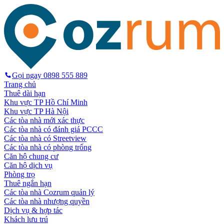
Gọi ngay
0898 555 889
Trang chủ
Thuê dài hạn
Khu vực TP Hồ Chí Minh
Khu vực TP Hà Nội
Các tòa nhà mới xác thực
Các tòa nhà có đánh giá PCCC
Các tòa nhà có Streetview
Các tòa nhà có phòng trống
Căn hộ chung cư
Căn hộ dịch vụ
Phòng trọ
Thuê ngắn hạn
Các tòa nhà Cozrum quản lý
Các tòa nhà nhượng quyền
Dịch vụ & hợp tác
Khách lưu trú