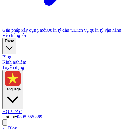
Giải pháp xây dựng mới
Quản lý đầu tư
Dịch vụ quản lý vận hành
Về chúng tôi
Thêm
Blog
Kinh nghiệm
Tuyển dụng
Language
HỢP TÁC
Hotline:
0898 555 889
← Blog