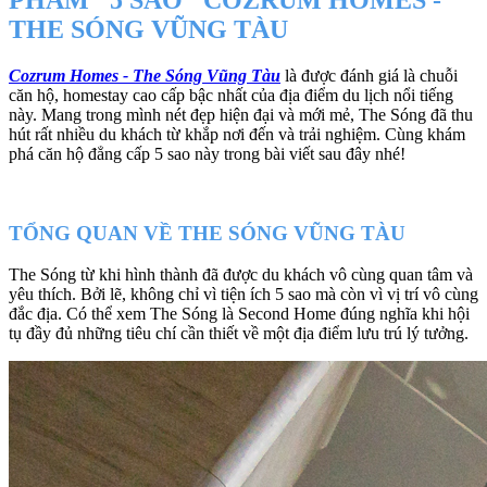
PHẨM "5 SAO" COZRUM HOMES -
THE SÓNG VŨNG TÀU
Cozrum Homes - The Sóng Vũng Tàu
là được đánh giá là chuỗi
căn hộ, homestay cao cấp bậc nhất của địa điểm du lịch nổi tiếng
này. Mang trong mình nét đẹp hiện đại và mới mẻ, The Sóng đã thu
hút rất nhiều du khách từ khắp nơi đến và trải nghiệm. Cùng khám
phá căn hộ đẳng cấp 5 sao này trong bài viết sau đây nhé!
TỔNG QUAN VỀ THE SÓNG VŨNG TÀU
The Sóng từ khi hình thành đã được du khách vô cùng quan tâm và
yêu thích. Bởi lẽ, không chỉ vì tiện ích 5 sao mà còn vì vị trí vô cùng
đắc địa. Có thể xem The Sóng là Second Home đúng nghĩa khi hội
tụ đầy đủ những tiêu chí cần thiết về một địa điểm lưu trú lý tưởng.