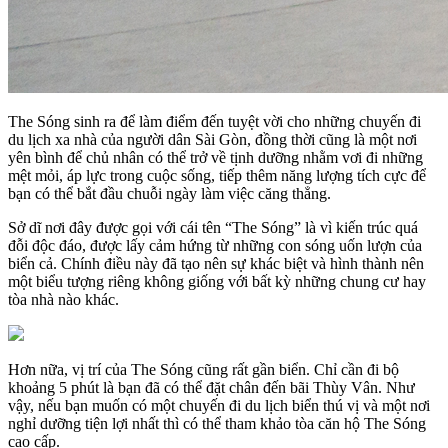
The Sóng sinh ra để làm điểm đến tuyệt vời cho những chuyến đi
du lịch xa nhà của người dân Sài Gòn, đồng thời cũng là một nơi
yên bình để chủ nhân có thể trở về tịnh dưỡng nhằm vơi đi những
mệt mỏi, áp lực trong cuộc sống, tiếp thêm năng lượng tích cực để
bạn có thể bắt đầu chuỗi ngày làm việc căng thẳng.
Sở dĩ nơi đây được gọi với cái tên “The Sóng” là vì kiến trúc quá
đỗi độc đáo, được lấy cảm hứng từ những con sóng uốn lượn của
biển cả. Chính điều này đã tạo nên sự khác biệt và hình thành nên
một biểu tượng riêng không giống với bất kỳ những chung cư hay
tòa nhà nào khác.
Hơn nữa, vị trí của The Sóng cũng rất gần biển. Chỉ cần đi bộ
khoảng 5 phút là bạn đã có thể đặt chân đến bãi Thùy Vân. Như
vậy, nếu bạn muốn có một chuyến đi du lịch biển thú vị và một nơi
nghỉ dưỡng tiện lợi nhất thì có thể tham khảo tòa căn hộ The Sóng
cao cấp.