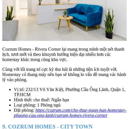
Cozrum Homes - Rivera Corner lại mang trong mình một nét thanh
lịch, tươi mới và theo khuynh hướng hiện đại nhiều hơn các
homestay khác trong cùng khu vực.
Cùng với lối trang trí cực kỳ thu hút là những tiện ích tuyệt vời.
Homestay có thang máy nên bạn sẽ không lo vấn đề mang vác hành
lý vào phòng.
Vị trí: 232/13 Võ Văn Kiệt, Phường Cầu Ông Lãnh, Quận 1,
TP.HCM
Hình thức cho thuê: Ngắn hạn
Loại phòng: 1 Phòng ngủ
Đặt phòng:
https://cozrum.com/cho-thue-ngan-han-homestay-
phuong-cau-ong-lanh/cozrum-homes-rivera-corner
9. COZRUM HOMES - CITY TOWN