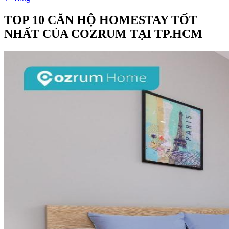
TOP 10 CĂN HỘ HOMESTAY TỐT
NHẤT CỦA COZRUM TẠI TP.HCM