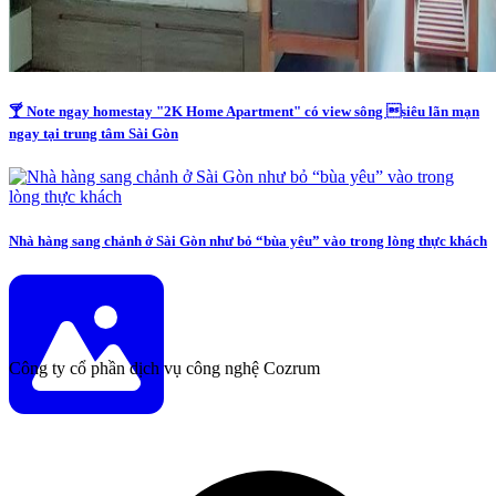
🍸 Note ngay homestay "2K Home Apartment" có view sông siêu lãn mạn
ngay tại trung tâm Sài Gòn
Nhà hàng sang chảnh ở Sài Gòn như bỏ “bùa yêu” vào trong lòng thực khách
Công ty cổ phần dịch vụ công nghệ Cozrum