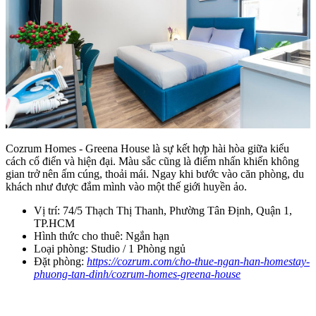
Cozrum Homes - Greena House là sự kết hợp hài hòa giữa kiểu
cách cổ điển và hiện đại. Màu sắc cũng là điểm nhấn khiến không
gian trở nên ấm cúng, thoải mái. Ngay khi bước vào căn phòng, du
khách như được đắm mình vào một thế giới huyền ảo.
Vị trí: 74/5 Thạch Thị Thanh, Phường Tân Định, Quận 1,
TP.HCM
Hình thức cho thuê: Ngắn hạn
Loại phòng: Studio / 1 Phòng ngủ
Đặt phòng:
https://cozrum.com/cho-thue-ngan-han-homestay-
phuong-tan-dinh/cozrum-homes-greena-house