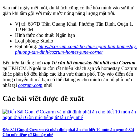
Sau một ngày mệt mỏi, du khách cũng có thể hòa mình vào sự thư
giãn khi tắm gội với máy nước nóng năng lượng mặt trời.
Vị trí: 68/7D Trần Quang Khải, Phường Tân Định, Quận 1,
TP.HCM
Hình thức cho thuê: Ngắn hạn
Loại phòng: Studio
Đặt phòng:
https://cozrum.com/cho-thue-ngan-han-homestay-
phuong-tan-dinh/cozrum-homes-june-corner
Bên trên là tổng hợp
top 10 căn hộ homestay tốt nhất của Cozrum
tại TP.HCM. Ngoài ra còn rất nhiều khách sạn và homestay Cozrum
khác phân bổ đều khắp các khu vực thành phố. Tùy vào điểm đến
trong chuyến đi mà bạn có thể đặt ngay cho mình căn hộ phù hợp
nhất tại
cozrum.com
nhé!
Các bài viết được đề xuất
Đến Sài Gòn, ở Cozurm và nhất định phải ăn cho biết 10 món ăn ngon ở Sài
Gòn nức tiếng từ lâu này nhé