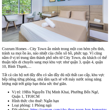
Cozrum Homes - City Town ẩn mình trong một con hẻm yên tĩnh,
tránh xa mọi ồn ào, náo nhiệt của chốn xô bồ, phức tạp. Vì cũng
nằm ở vị trí trung tâm thành phố nên từ City Town, du khách có thể
thuận tiện di chuyển sang mọi khu vực như quận 3, quận 4, quận
10, Bình Thạnh,…
Tất cả căn hộ nơi đây đều có sẵn đầy đủ nội thất cao cấp, khu vực
bếp riêng từng phòng, nhà tắm sạch sẽ với máy nước nóng năng
lượng mặt trời giúp bạn thỏa sức thư giãn.
Vị trí: 19Bis Nguyễn Thị Minh Khai, Phường Bến Ngé,
Quận 1, TP.HCM
Hình thức cho thuê: Ngắn hạn
Loại phòng: 1 Phòng ngủ
Đặt phòng:
https://cozrum.com/cho-thue-ngan-han-homestay-