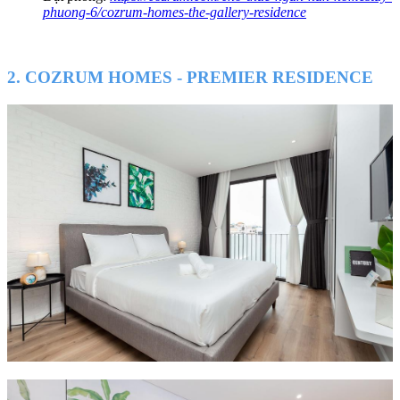
phuong-6/cozrum-homes-the-gallery-residence
2. COZRUM HOMES - PREMIER RESIDENCE