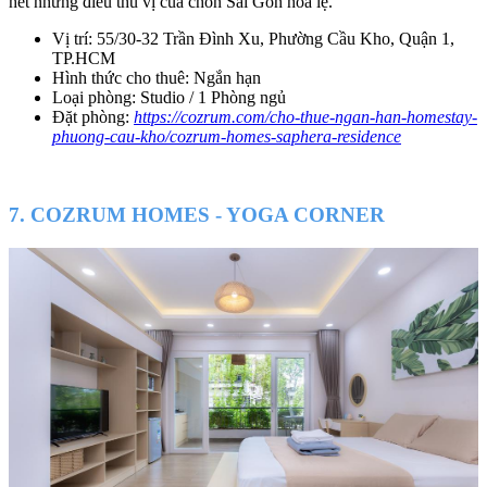
hết những điều thú vị của chốn Sài Gòn hoa lệ.
Vị trí: 55/30-32 Trần Đình Xu, Phường Cầu Kho, Quận 1,
TP.HCM
Hình thức cho thuê: Ngắn hạn
Loại phòng: Studio / 1 Phòng ngủ
Đặt phòng:
https://cozrum.com/cho-thue-ngan-han-homestay-
phuong-cau-kho/cozrum-homes-saphera-residence
7. COZRUM HOMES - YOGA CORNER