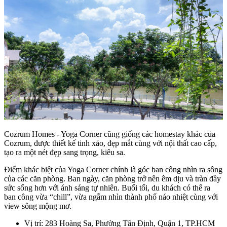
Cozrum Homes - Yoga Corner cũng giống các homestay khác của
Cozrum, được thiết kế tinh xảo, đẹp mắt cùng với nội thất cao cấp,
tạo ra một nét đẹp sang trọng, kiêu sa.
Điểm khác biệt của Yoga Corner chính là góc ban công nhìn ra sông
của các căn phòng. Ban ngày, căn phòng trở nên êm dịu và tràn đầy
sức sống hơn với ánh sáng tự nhiên. Buổi tối, du khách có thể ra
ban công vừa “chill”, vừa ngắm nhìn thành phố náo nhiệt cùng với
view sông mộng mơ.
Vị trí: 283 Hoàng Sa, Phường Tân Định, Quận 1, TP.HCM