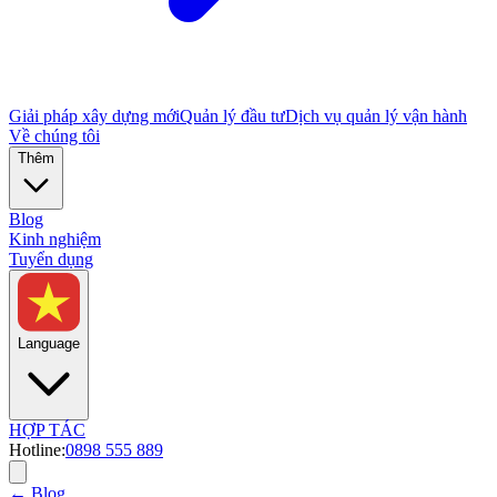
Giải pháp xây dựng mới
Quản lý đầu tư
Dịch vụ quản lý vận hành
Về chúng tôi
Thêm
Blog
Kinh nghiệm
Tuyển dụng
Language
HỢP TÁC
Hotline:
0898 555 889
← Blog