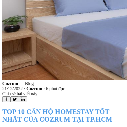
Cozrum
— Blog
21/12/2022
·
Cozrum
·
6
phút đọc
Chia sẻ bài viết này
TOP 10 CĂN HỘ HOMESTAY TỐT
NHẤT CỦA COZRUM TẠI TP.HCM