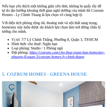
Nếu bạn yêu thích một không giãn yên tĩnh, không bị quấy rầy để
tự do tận hưởng khoảng thời gian nghỉ dưỡng của mình thì Cozrum
Homes - Ly Chinh Thang là lựa chọn vô cùng hợp lý.
Với diện tích phòng rộng rãi, thoáng mát và nội thất sang trọng,
homestay này luôn được du khách lựa chọn làm nơi dừng chân lý
tưởng cho mình.
Vị trí: 7/7 Lý Chính Thắng, Phường 8, Quận 3, TP.HCM
Hình thức cho thuê: Ngắn hạn
Loại phòng: Studio / 1 Phòng ngủ
Đặt phòng:
https://cozrum.com/cho-thue-ngan-han-homestay-
phuong-8-quan-3/cozrum-homes-ly-chinh-thang
5. COZRUM HOMES - GREENA HOUSE