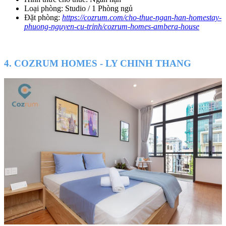
Loại phòng: Studio / 1 Phòng ngủ
Đặt phòng:
https://cozrum.com/cho-thue-ngan-han-homestay-
phuong-nguyen-cu-trinh/cozrum-homes-ambera-house
4. COZRUM HOMES - LY CHINH THANG