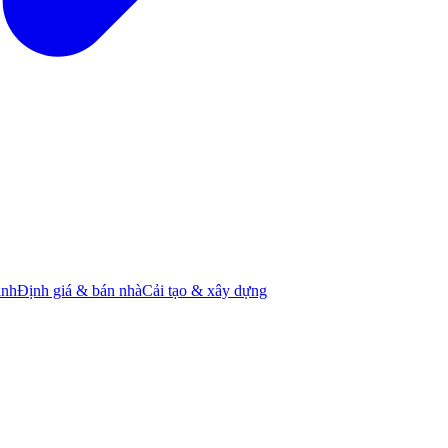
ành
Định giá & bán nhà
Cải tạo & xây dựng