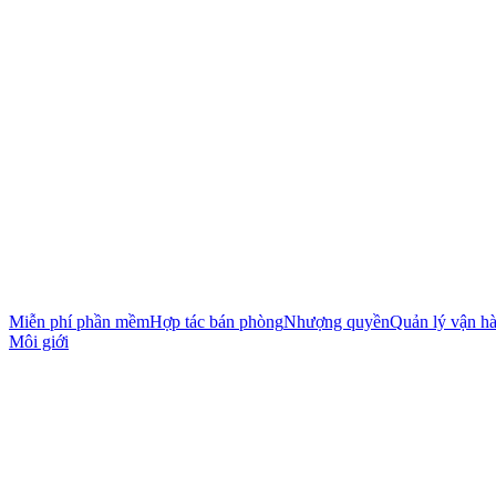
Miễn phí phần mềm
Hợp tác bán phòng
Nhượng quyền
Quản lý vận h
Môi giới