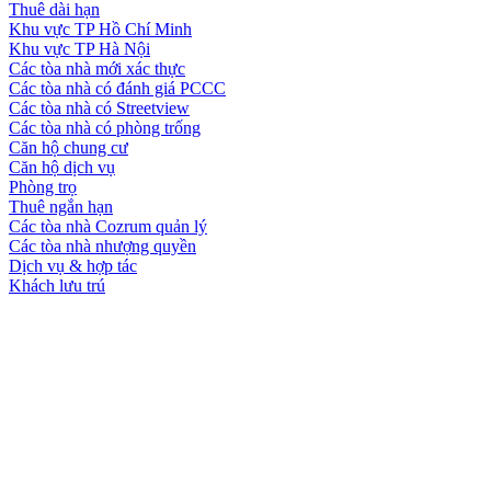
Thuê dài hạn
Khu vực TP Hồ Chí Minh
Khu vực TP Hà Nội
Các tòa nhà mới xác thực
Các tòa nhà có đánh giá PCCC
Các tòa nhà có Streetview
Các tòa nhà có phòng trống
Căn hộ chung cư
Căn hộ dịch vụ
Phòng trọ
Thuê ngắn hạn
Các tòa nhà Cozrum quản lý
Các tòa nhà nhượng quyền
Dịch vụ & hợp tác
Khách lưu trú