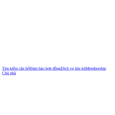
Tìm kiếm căn hộ
Đảm bảo hợp đồng
Dịch vụ lưu trú
Membership
Chủ nhà