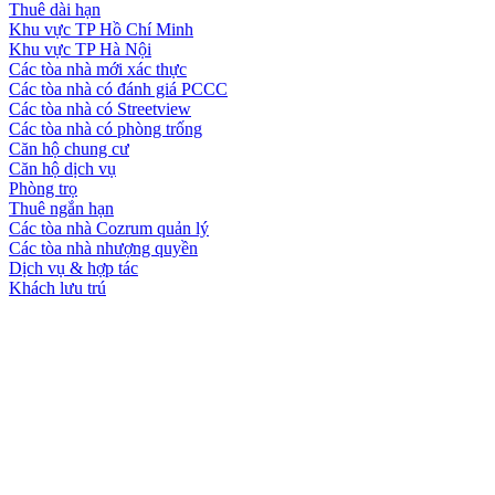
Thuê dài hạn
Khu vực TP Hồ Chí Minh
Khu vực TP Hà Nội
Các tòa nhà mới xác thực
Các tòa nhà có đánh giá PCCC
Các tòa nhà có Streetview
Các tòa nhà có phòng trống
Căn hộ chung cư
Căn hộ dịch vụ
Phòng trọ
Thuê ngắn hạn
Các tòa nhà Cozrum quản lý
Các tòa nhà nhượng quyền
Dịch vụ & hợp tác
Khách lưu trú