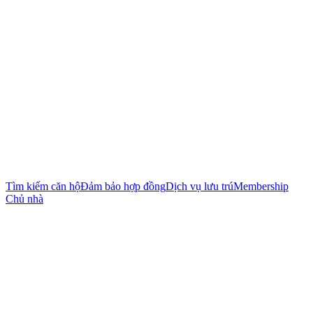
Tìm kiếm căn hộ
Đảm bảo hợp đồng
Dịch vụ lưu trú
Membership
Chủ nhà