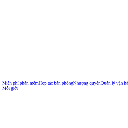
Miễn phí phần mềm
Hợp tác bán phòng
Nhượng quyền
Quản lý vận h
Môi giới