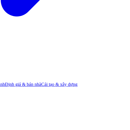
ành
Định giá & bán nhà
Cải tạo & xây dựng