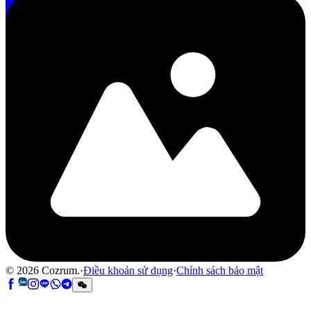
©
2026
Cozrum.
·
Điều khoản sử dụng
·
Chính sách bảo mật