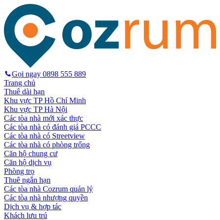
Gọi ngay
0898 555 889
Trang chủ
Thuê dài hạn
Khu vực TP Hồ Chí Minh
Khu vực TP Hà Nội
Các tòa nhà mới xác thực
Các tòa nhà có đánh giá PCCC
Các tòa nhà có Streetview
Các tòa nhà có phòng trống
Căn hộ chung cư
Căn hộ dịch vụ
Phòng trọ
Thuê ngắn hạn
Các tòa nhà Cozrum quản lý
Các tòa nhà nhượng quyền
Dịch vụ & hợp tác
Khách lưu trú