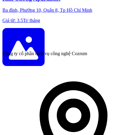
Ba đình, Phường 10, Quận 8, Tp Hồ Chí Minh
Giá từ
:
3.5Tr
/
tháng
Công ty cổ phần dịch vụ công nghệ Cozrum