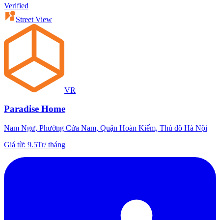
Verified
Street View
VR
Paradise Home
Nam Ngư, Phường Cửa Nam, Quận Hoàn Kiếm, Thủ đô Hà Nội
Giá từ
:
9.5Tr
/
tháng