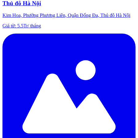
Thủ đô Hà Nội
Kim Hoa, Phường Phương Liên, Quận Đống Đa, Thủ đô Hà Nội
Giá từ
:
5.5Tr
/
tháng