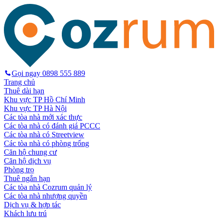
Gọi ngay
0898 555 889
Trang chủ
Thuê dài hạn
Khu vực TP Hồ Chí Minh
Khu vực TP Hà Nội
Các tòa nhà mới xác thực
Các tòa nhà có đánh giá PCCC
Các tòa nhà có Streetview
Các tòa nhà có phòng trống
Căn hộ chung cư
Căn hộ dịch vụ
Phòng trọ
Thuê ngắn hạn
Các tòa nhà Cozrum quản lý
Các tòa nhà nhượng quyền
Dịch vụ & hợp tác
Khách lưu trú