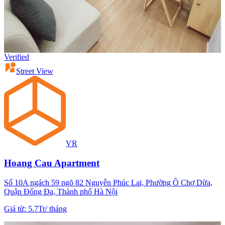
Verified
Street View
VR
Hoang Cau Apartment
Số 10A ngách 59 ngõ 82 Nguyễn Phúc Lai, Phường Ô Chợ Dừa,
Quận Đống Đa, Thành phố Hà Nội
Giá từ
:
5.7Tr
/
tháng