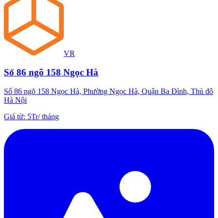
VR
Số 86 ngõ 158 Ngọc Hà
Số 86 ngõ 158 Ngọc Hà, Phường Ngọc Hà, Quận Ba Đình, Thủ đô
Hà Nội
Giá từ
:
5Tr
/
tháng