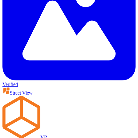
Verified
Street View
VR