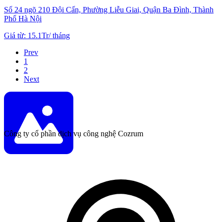
Số 24 ngõ 210 Đội Cấn, Phường Liễu Giai, Quận Ba Đình, Thành
Phố Hà Nội
Giá từ
:
15.1Tr
/
tháng
Prev
1
2
Next
Công ty cổ phần dịch vụ công nghệ Cozrum