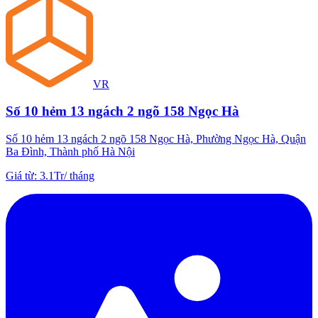
VR
Số 10 hẻm 13 ngách 2 ngõ 158 Ngọc Hà
Số 10 hẻm 13 ngách 2 ngõ 158 Ngọc Hà, Phường Ngọc Hà, Quận
Ba Đình, Thành phố Hà Nội
Giá từ
:
3.1Tr
/
tháng