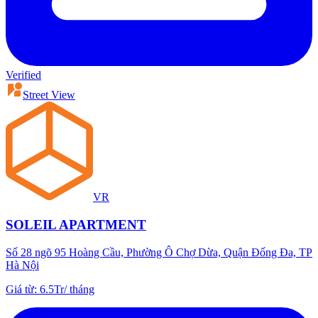
Verified
Street View
VR
SOLEIL APARTMENT
Số 28 ngõ 95 Hoàng Cầu, Phường Ô Chợ Dừa, Quận Đống Đa, TP
Hà Nội
Giá từ
:
6.5Tr
/
tháng