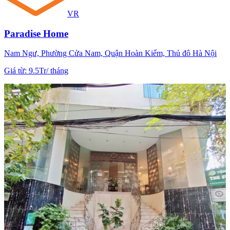
VR
Paradise Home
Nam Ngư, Phường Cửa Nam, Quận Hoàn Kiếm, Thủ đô Hà Nội
Giá từ
:
9.5Tr
/
tháng