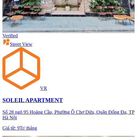
Verified
Street View
VR
SOLEIL APARTMENT
Số 28 ngõ 95 Hoàng Cầu, Phường Ô Chợ Dừa, Quận Đống Đa, TP
Hà Nội
Giá từ
:
9Tr
/
tháng