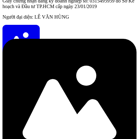
Giấy chứng nhận đăng ký doanh nghiệp số: 0315495959 do Sở Kế
hoạch và Đầu tư TP.HCM cấp ngày 23/01/2019
Người đại diện: LÊ VĂN HÙNG