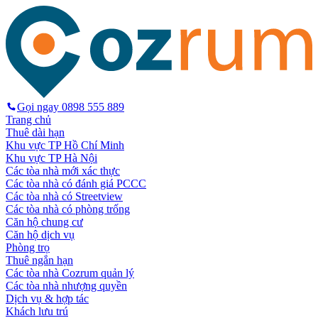
Gọi ngay
0898 555 889
Trang chủ
Thuê dài hạn
Khu vực TP Hồ Chí Minh
Khu vực TP Hà Nội
Các tòa nhà mới xác thực
Các tòa nhà có đánh giá PCCC
Các tòa nhà có Streetview
Các tòa nhà có phòng trống
Căn hộ chung cư
Căn hộ dịch vụ
Phòng trọ
Thuê ngắn hạn
Các tòa nhà Cozrum quản lý
Các tòa nhà nhượng quyền
Dịch vụ & hợp tác
Khách lưu trú