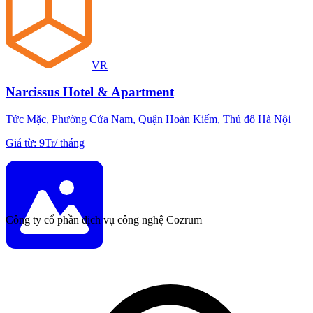
VR
Narcissus Hotel & Apartment
Tức Mặc, Phường Cửa Nam, Quận Hoàn Kiếm, Thủ đô Hà Nội
Giá từ
:
9Tr
/
tháng
Công ty cổ phần dịch vụ công nghệ Cozrum