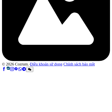
©
2026
Cozrum.
·
Điều khoản sử dụng
·
Chính sách bảo mật