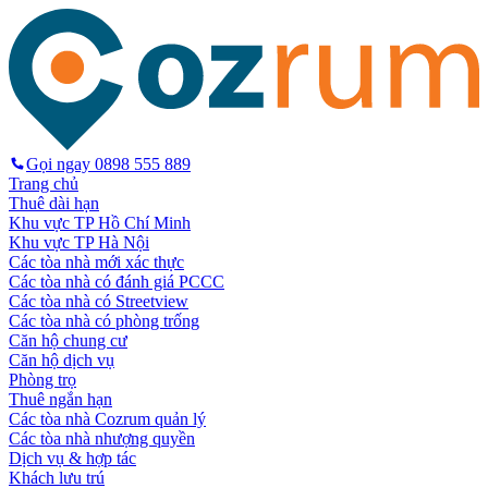
Gọi ngay
0898 555 889
Trang chủ
Thuê dài hạn
Khu vực TP Hồ Chí Minh
Khu vực TP Hà Nội
Các tòa nhà mới xác thực
Các tòa nhà có đánh giá PCCC
Các tòa nhà có Streetview
Các tòa nhà có phòng trống
Căn hộ chung cư
Căn hộ dịch vụ
Phòng trọ
Thuê ngắn hạn
Các tòa nhà Cozrum quản lý
Các tòa nhà nhượng quyền
Dịch vụ & hợp tác
Khách lưu trú