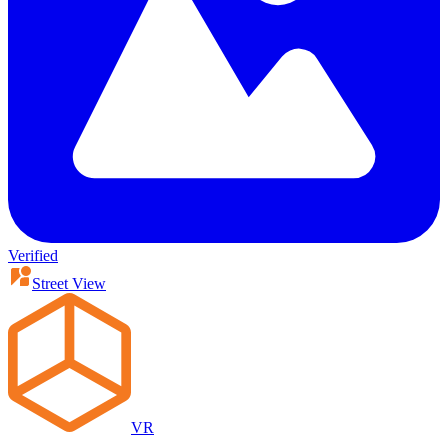
Verified
Street View
VR