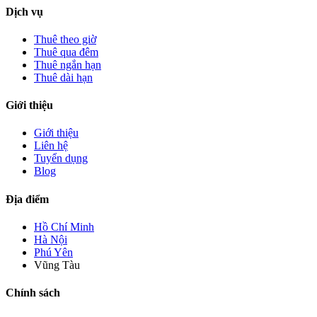
Dịch vụ
Thuê theo giờ
Thuê qua đêm
Thuê ngắn hạn
Thuê dài hạn
Giới thiệu
Giới thiệu
Liên hệ
Tuyển dụng
Blog
Địa điểm
Hồ Chí Minh
Hà Nội
Phú Yên
Vũng Tàu
Chính sách