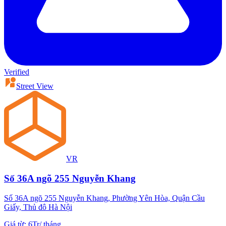
Verified
Street View
VR
Số 36A ngõ 255 Nguyễn Khang
Số 36A ngõ 255 Nguyễn Khang, Phường Yên Hòa, Quận Cầu
Giấy, Thủ đô Hà Nội
Giá từ
:
6Tr
/
tháng