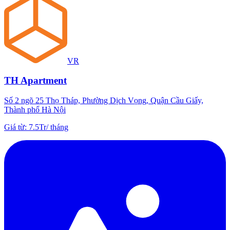
VR
TH Apartment
Số 2 ngõ 25 Thọ Tháp, Phường Dịch Vọng, Quận Cầu Giấy,
Thành phố Hà Nội
Giá từ
:
7.5Tr
/
tháng