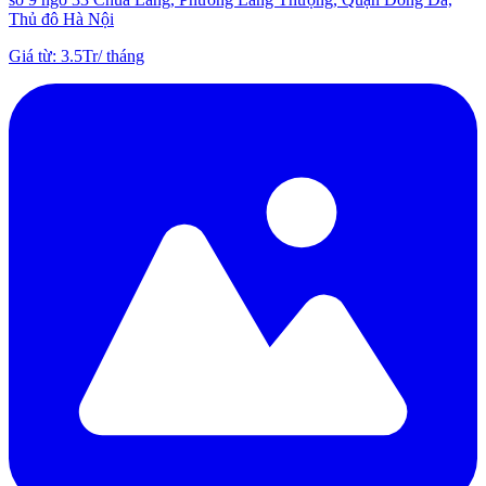
Thủ đô Hà Nội
Giá từ
:
3.5Tr
/
tháng