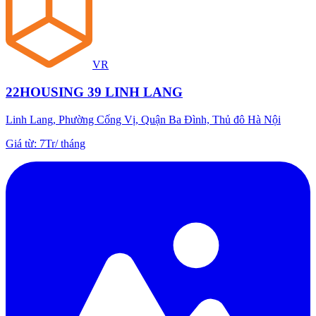
VR
22HOUSING 39 LINH LANG
Linh Lang, Phường Cống Vị, Quận Ba Đình, Thủ đô Hà Nội
Giá từ
:
7Tr
/
tháng