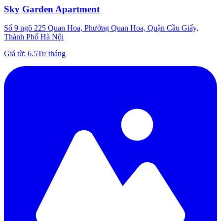
Sky Garden Apartment
Số 9 ngõ 225 Quan Hoa, Phường Quan Hoa, Quận Cầu Giấy,
Thành Phố Hà Nội
Giá từ
:
6.5Tr
/
tháng