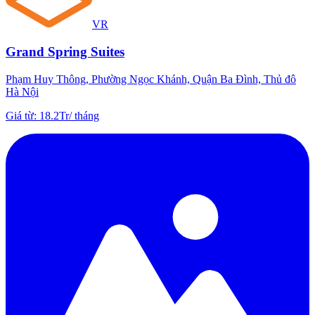
VR
Grand Spring Suites
Phạm Huy Thông, Phường Ngọc Khánh, Quận Ba Đình, Thủ đô
Hà Nội
Giá từ
:
18.2Tr
/
tháng