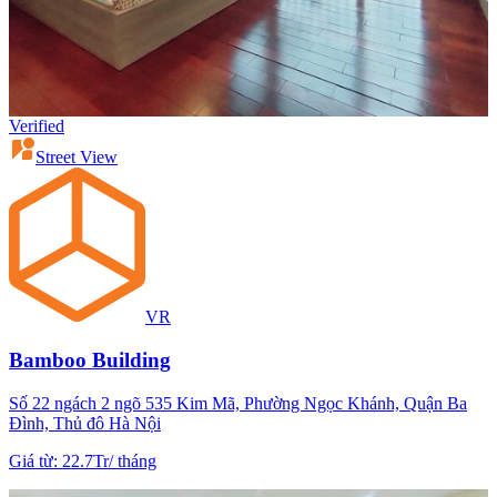
Verified
Street View
VR
Bamboo Building
Số 22 ngách 2 ngõ 535 Kim Mã, Phường Ngọc Khánh, Quận Ba
Đình, Thủ đô Hà Nội
Giá từ
:
22.7Tr
/
tháng