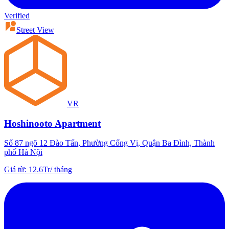
Verified
Street View
VR
Hoshinooto Apartment
Số 87 ngõ 12 Đào Tấn, Phường Cống Vị, Quận Ba Đình, Thành
phố Hà Nội
Giá từ
:
12.6Tr
/
tháng