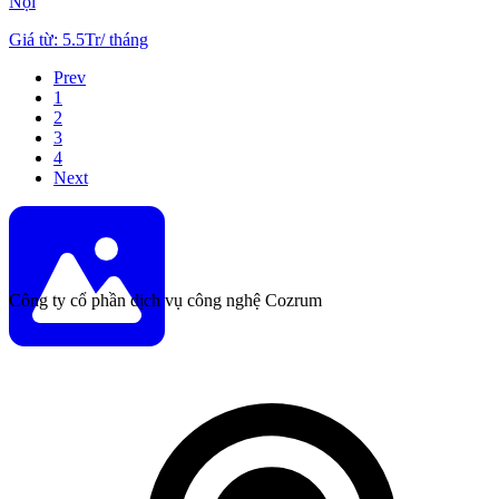
Nội
Giá từ
:
5.5Tr
/
tháng
Prev
1
2
3
4
Next
Công ty cổ phần dịch vụ công nghệ Cozrum