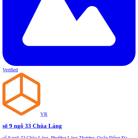
Verified
VR
số 9 ngõ 33 Chùa Láng
số 9 ngõ 33 Chùa Láng, Phường Láng Thượng, Quận Đống Đa,