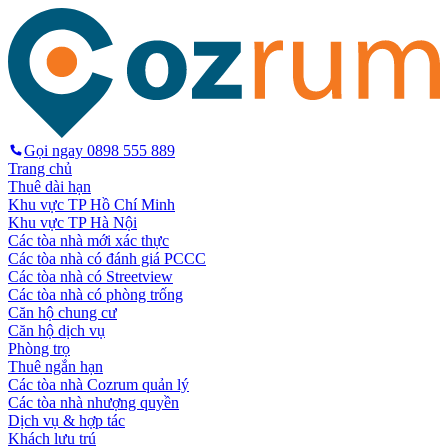
Gọi ngay
0898 555 889
Trang chủ
Thuê dài hạn
Khu vực TP Hồ Chí Minh
Khu vực TP Hà Nội
Các tòa nhà mới xác thực
Các tòa nhà có đánh giá PCCC
Các tòa nhà có Streetview
Các tòa nhà có phòng trống
Căn hộ chung cư
Căn hộ dịch vụ
Phòng trọ
Thuê ngắn hạn
Các tòa nhà Cozrum quản lý
Các tòa nhà nhượng quyền
Dịch vụ & hợp tác
Khách lưu trú