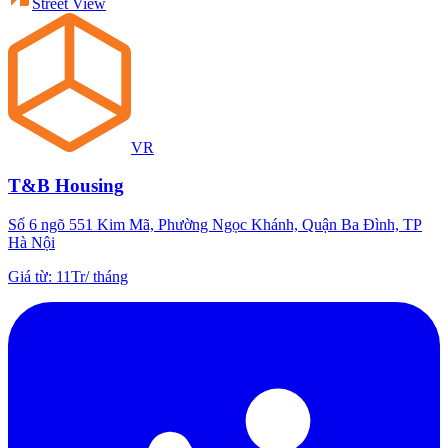
Street View
VR
T&B Housing
Số 6 ngõ 551 Kim Mã, Phường Ngọc Khánh, Quận Ba Đình, TP
Hà Nội
Giá từ
:
11Tr
/
tháng