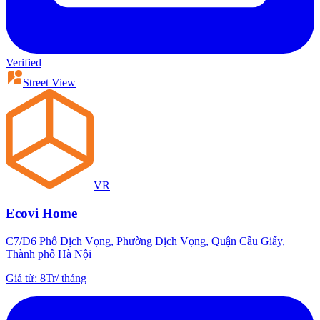
Verified
Street View
VR
Ecovi Home
C7/D6 Phố Dịch Vọng, Phường Dịch Vọng, Quận Cầu Giấy,
Thành phố Hà Nội
Giá từ
:
8Tr
/
tháng