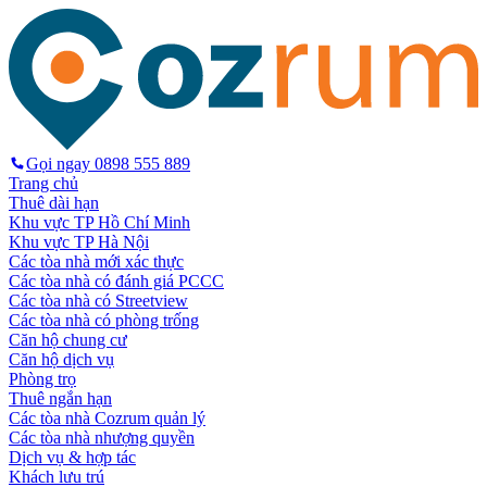
Gọi ngay
0898 555 889
Trang chủ
Thuê dài hạn
Khu vực TP Hồ Chí Minh
Khu vực TP Hà Nội
Các tòa nhà mới xác thực
Các tòa nhà có đánh giá PCCC
Các tòa nhà có Streetview
Các tòa nhà có phòng trống
Căn hộ chung cư
Căn hộ dịch vụ
Phòng trọ
Thuê ngắn hạn
Các tòa nhà Cozrum quản lý
Các tòa nhà nhượng quyền
Dịch vụ & hợp tác
Khách lưu trú