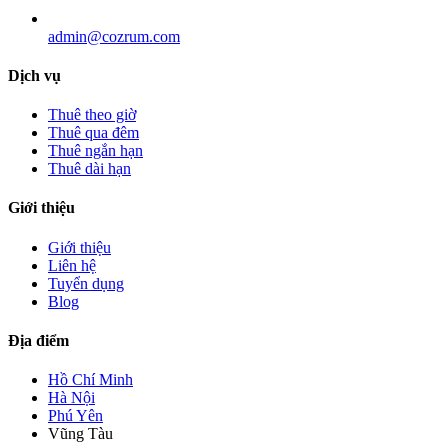
admin@cozrum.com
Dịch vụ
Thuê theo giờ
Thuê qua đêm
Thuê ngắn hạn
Thuê dài hạn
Giới thiệu
Giới thiệu
Liên hệ
Tuyển dụng
Blog
Địa điểm
Hồ Chí Minh
Hà Nội
Phú Yên
Vũng Tàu