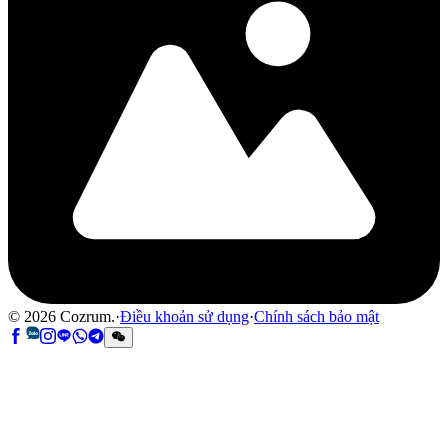
©
2026
Cozrum.
·
Điều khoản sử dụng
·
Chính sách bảo mật