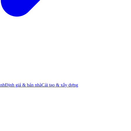
ành
Định giá & bán nhà
Cải tạo & xây dựng