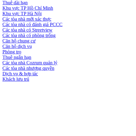
Thuê dài hạn
Khu vực TP Hồ Chí Minh
Khu vực TP Hà Nội
Các tòa nhà mới xác thực
Các tòa nhà có đánh giá PCCC
Các tòa nhà có Streetview
Các tòa nhà có phòng trống
Căn hộ chung cư
Căn hộ dịch vụ
Phòng trọ
Thuê ngắn hạn
Các tòa nhà Cozrum quản lý
Các tòa nhà nhượng quyền
Dịch vụ & hợp tác
Khách lưu trú