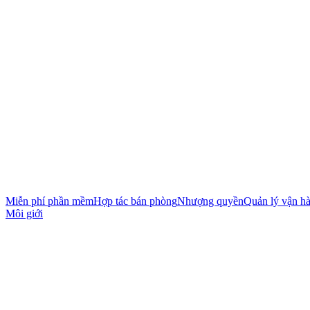
Miễn phí phần mềm
Hợp tác bán phòng
Nhượng quyền
Quản lý vận h
Môi giới