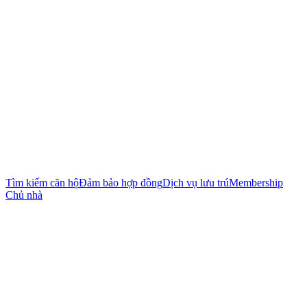
Tìm kiếm căn hộ
Đảm bảo hợp đồng
Dịch vụ lưu trú
Membership
Chủ nhà