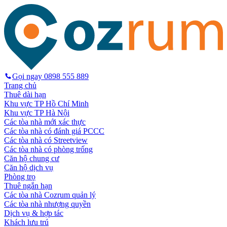
Gọi ngay
0898 555 889
Trang chủ
Thuê dài hạn
Khu vực TP Hồ Chí Minh
Khu vực TP Hà Nội
Các tòa nhà mới xác thực
Các tòa nhà có đánh giá PCCC
Các tòa nhà có Streetview
Các tòa nhà có phòng trống
Căn hộ chung cư
Căn hộ dịch vụ
Phòng trọ
Thuê ngắn hạn
Các tòa nhà Cozrum quản lý
Các tòa nhà nhượng quyền
Dịch vụ & hợp tác
Khách lưu trú