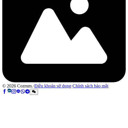
©
2026
Cozrum.
·
Điều khoản sử dụng
·
Chính sách bảo mật