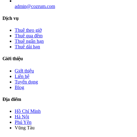
admin@cozrum.com
Dịch vụ
Thuê theo giờ
Thuê qua đêm
Thuê ngắn hạn
Thuê dài hạn
Giới thiệu
Giới thiệu
Liên hệ
Tuyển dụng
Blog
Địa điểm
Hồ Chí Minh
Hà Nội
Phú Yên
Vũng Tàu