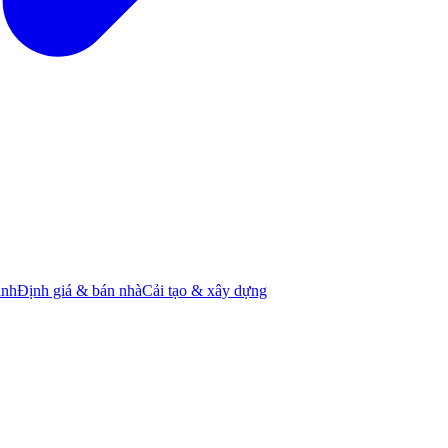
ành
Định giá & bán nhà
Cải tạo & xây dựng