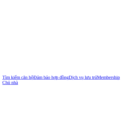
Tìm kiếm căn hộ
Đảm bảo hợp đồng
Dịch vụ lưu trú
Membership
Chủ nhà