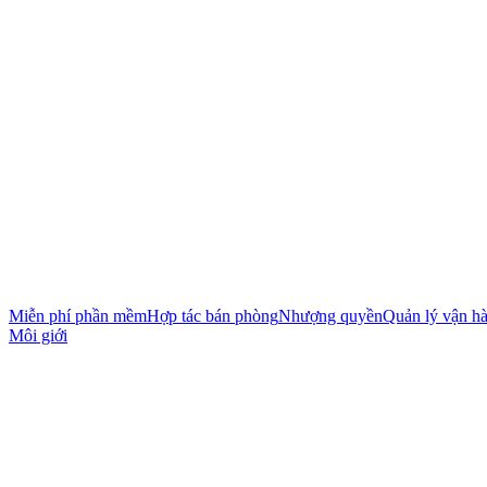
Miễn phí phần mềm
Hợp tác bán phòng
Nhượng quyền
Quản lý vận h
Môi giới