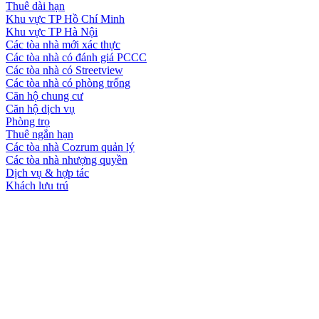
Thuê dài hạn
Khu vực TP Hồ Chí Minh
Khu vực TP Hà Nội
Các tòa nhà mới xác thực
Các tòa nhà có đánh giá PCCC
Các tòa nhà có Streetview
Các tòa nhà có phòng trống
Căn hộ chung cư
Căn hộ dịch vụ
Phòng trọ
Thuê ngắn hạn
Các tòa nhà Cozrum quản lý
Các tòa nhà nhượng quyền
Dịch vụ & hợp tác
Khách lưu trú