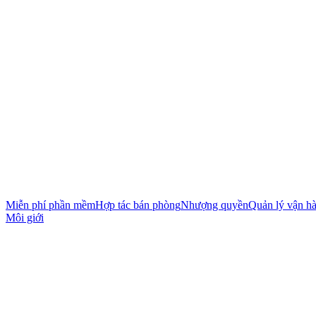
Miễn phí phần mềm
Hợp tác bán phòng
Nhượng quyền
Quản lý vận h
Môi giới