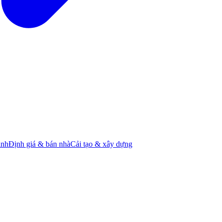
ành
Định giá & bán nhà
Cải tạo & xây dựng