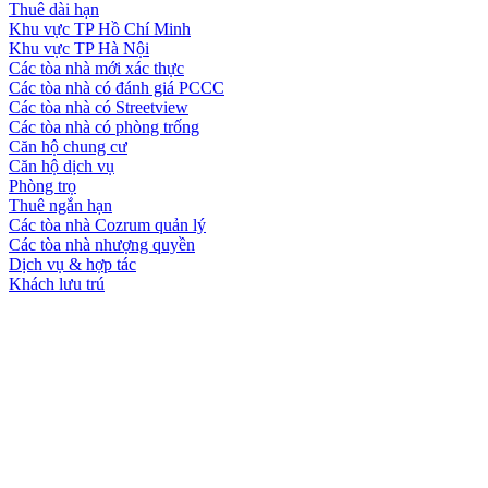
Thuê dài hạn
Khu vực TP Hồ Chí Minh
Khu vực TP Hà Nội
Các tòa nhà mới xác thực
Các tòa nhà có đánh giá PCCC
Các tòa nhà có Streetview
Các tòa nhà có phòng trống
Căn hộ chung cư
Căn hộ dịch vụ
Phòng trọ
Thuê ngắn hạn
Các tòa nhà Cozrum quản lý
Các tòa nhà nhượng quyền
Dịch vụ & hợp tác
Khách lưu trú