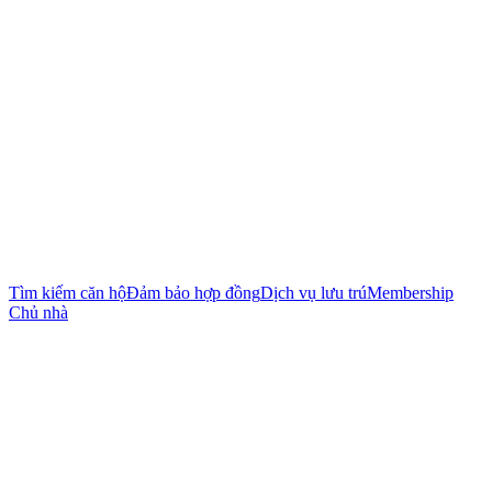
Tìm kiếm căn hộ
Đảm bảo hợp đồng
Dịch vụ lưu trú
Membership
Chủ nhà