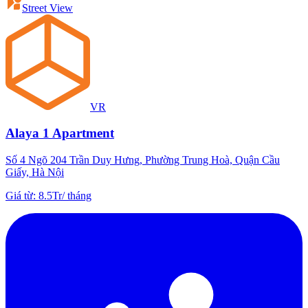
Street View
VR
Alaya 1 Apartment
Số 4 Ngõ 204 Trần Duy Hưng, Phường Trung Hoà, Quận Cầu
Giấy, Hà Nội
Giá từ
:
8.5Tr
/
tháng