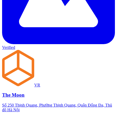
Verified
VR
The Moon
Số 250 Thịnh Quang, Phường Thịnh Quang, Quận Đống Đa, Thủ
đô Hà Nội