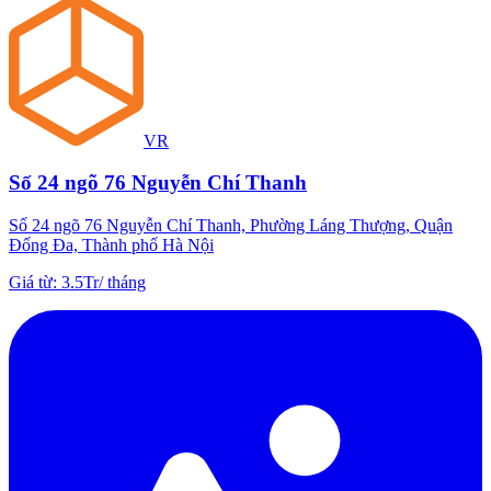
VR
Số 24 ngõ 76 Nguyễn Chí Thanh
Số 24 ngõ 76 Nguyễn Chí Thanh, Phường Láng Thượng, Quận
Đống Đa, Thành phố Hà Nội
Giá từ
:
3.5Tr
/
tháng