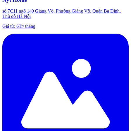
số 7C11 ngõ 140 Giảng Võ, Phường Giảng Võ, Quận Ba Đình,
Thủ đô Hà Nội
Giá từ
:
6Tr
/
tháng