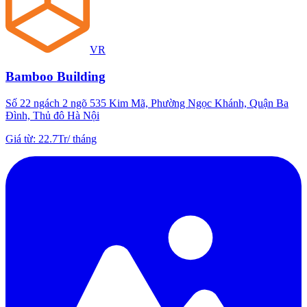
VR
Bamboo Building
Số 22 ngách 2 ngõ 535 Kim Mã, Phường Ngọc Khánh, Quận Ba
Đình, Thủ đô Hà Nội
Giá từ
:
22.7Tr
/
tháng