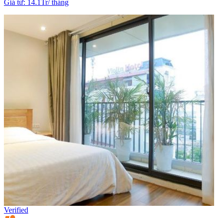
Giá từ
:
14.1Tr
/
tháng
Verified