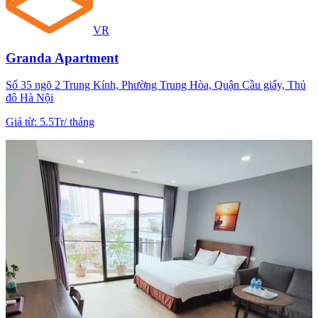
VR
Granda Apartment
Số 35 ngõ 2 Trung Kính, Phường Trung Hòa, Quận Cầu giấy, Thủ
đô Hà Nội
Giá từ
:
5.5Tr
/
tháng