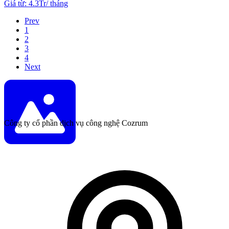
Giá từ
:
4.3Tr
/
tháng
Prev
1
2
3
4
Next
Công ty cổ phần dịch vụ công nghệ Cozrum