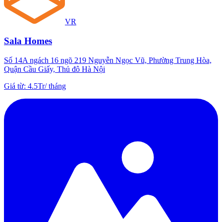
VR
Sala Homes
Số 14A ngách 16 ngõ 219 Nguyễn Ngọc Vũ, Phường Trung Hòa,
Quận Cầu Giấy, Thủ đô Hà Nội
Giá từ
:
4.5Tr
/
tháng