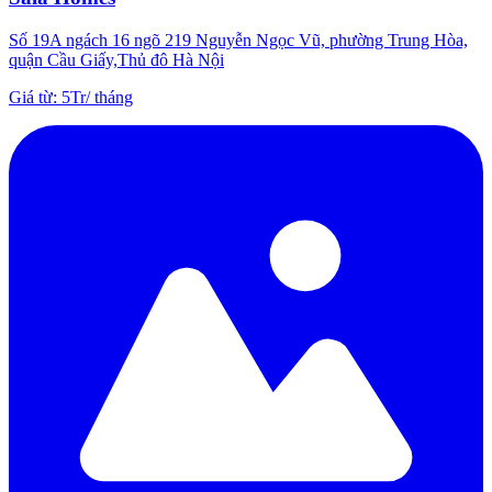
Số 19A ngách 16 ngõ 219 Nguyễn Ngọc Vũ, phường Trung Hòa,
quận Cầu Giấy,Thủ đô Hà Nội
Giá từ
:
5Tr
/
tháng