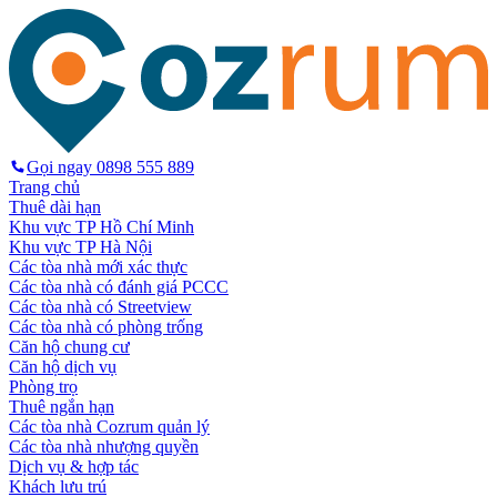
Gọi ngay
0898 555 889
Trang chủ
Thuê dài hạn
Khu vực TP Hồ Chí Minh
Khu vực TP Hà Nội
Các tòa nhà mới xác thực
Các tòa nhà có đánh giá PCCC
Các tòa nhà có Streetview
Các tòa nhà có phòng trống
Căn hộ chung cư
Căn hộ dịch vụ
Phòng trọ
Thuê ngắn hạn
Các tòa nhà Cozrum quản lý
Các tòa nhà nhượng quyền
Dịch vụ & hợp tác
Khách lưu trú