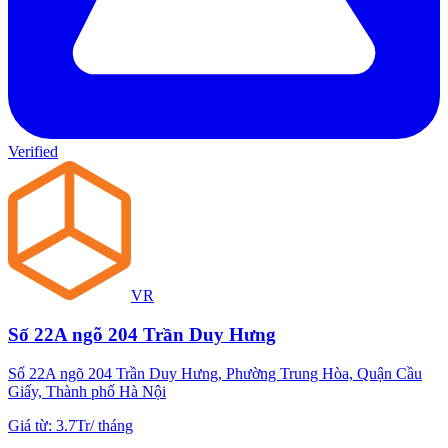
Verified
VR
Số 22A ngõ 204 Trần Duy Hưng
Số 22A ngõ 204 Trần Duy Hưng, Phường Trung Hòa, Quận Cầu
Giấy, Thành phố Hà Nội
Giá từ
:
3.7Tr
/
tháng