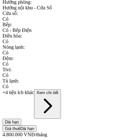
Hướng phòng
:
Hướng nội khu - Cửa Sổ
Cửa sổ
:
Có
Bếp
:
Có - Bếp Điện
Điều hòa
:
Có
Nóng lạnh
:
Có
Đệm
:
Có
Tivi
:
Có
Tủ lạnh
:
Có
+4 tiện ích khác
Xem chi tiết
Dài hạn
Giá thuê
Dài hạn
4.800.000
VNĐ
/tháng