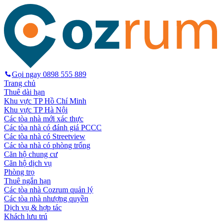
Gọi ngay
0898 555 889
Trang chủ
Thuê dài hạn
Khu vực TP Hồ Chí Minh
Khu vực TP Hà Nội
Các tòa nhà mới xác thực
Các tòa nhà có đánh giá PCCC
Các tòa nhà có Streetview
Các tòa nhà có phòng trống
Căn hộ chung cư
Căn hộ dịch vụ
Phòng trọ
Thuê ngắn hạn
Các tòa nhà Cozrum quản lý
Các tòa nhà nhượng quyền
Dịch vụ & hợp tác
Khách lưu trú