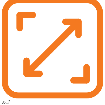
2
35
m