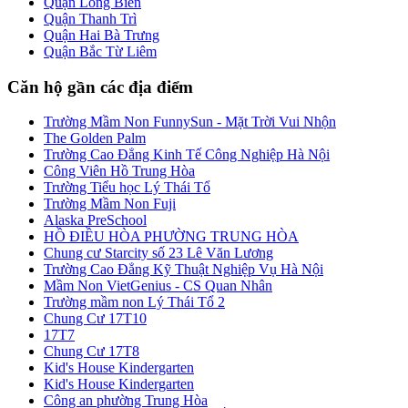
Quận Long Biên
Quận Thanh Trì
Quận Hai Bà Trưng
Quận Bắc Từ Liêm
Căn hộ gần các địa điểm
Trường Mầm Non FunnySun - Mặt Trời Vui Nhộn
The Golden Palm
Trường Cao Đẳng Kinh Tế Công Nghiệp Hà Nội
Công Viên Hồ Trung Hòa
Trường Tiểu học Lý Thái Tổ
Trường Mầm Non Fuji
Alaska PreSchool
HỒ ĐIỀU HÒA PHƯỜNG TRUNG HÒA
Chung cư Starcity số 23 Lê Văn Lương
Trường Cao Đẳng Kỹ Thuật Nghiệp Vụ Hà Nội
Mầm Non VietGenius - CS Quan Nhân
Trường mầm non Lý Thái Tổ 2
Chung Cư 17T10
17T7
Chung Cư 17T8
Kid's House Kindergarten
Kid's House Kindergarten
Công an phường Trung Hòa