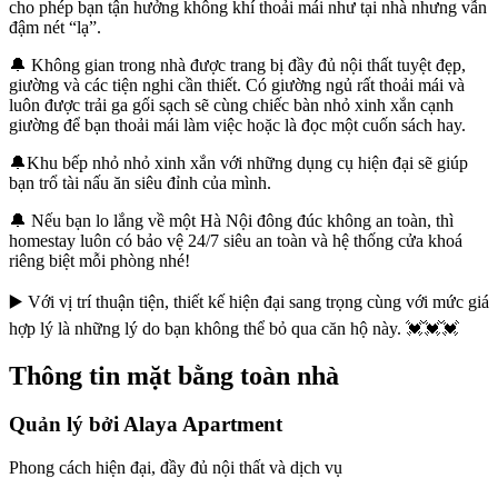
cho phép bạn tận hưởng không khí thoải mái như tại nhà nhưng vẫn
đậm nét “lạ”.
🔔 Không gian trong nhà được trang bị đầy đủ nội thất tuyệt đẹp,
giường và các tiện nghi cần thiết. Có giường ngủ rất thoải mái và
luôn được trải ga gối sạch sẽ cùng chiếc bàn nhỏ xinh xắn cạnh
giường để bạn thoải mái làm việc hoặc là đọc một cuốn sách hay.
🔔Khu bếp nhỏ nhỏ xinh xắn với những dụng cụ hiện đại sẽ giúp
bạn trổ tài nấu ăn siêu đỉnh của mình.
🔔 Nếu bạn lo lắng về một Hà Nội đông đúc không an toàn, thì
homestay luôn có bảo vệ 24/7 siêu an toàn và hệ thống cửa khoá
riêng biệt mỗi phòng nhé!
▶️ Với vị trí thuận tiện, thiết kế hiện đại sang trọng cùng với mức giá
hợp lý là những lý do bạn không thể bỏ qua căn hộ này. 💓💓💓
Thông tin mặt bằng toàn nhà
Quản lý bởi
Alaya Apartment
Phong cách hiện đại, đầy đủ nội thất và dịch vụ