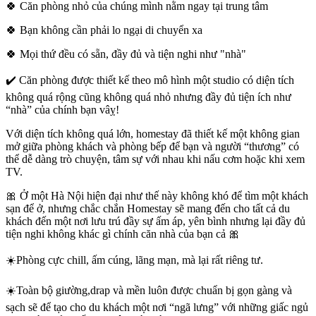
🍀 Căn phòng nhỏ của chúng mình nằm ngay tại trung tâm
🍀 Bạn không cần phải lo ngại di chuyển xa
🍀 Mọi thứ đều có sẵn, đầy đủ và tiện nghi như "nhà"
✔️ Căn phòng được thiết kế theo mô hình một studio có diện tích
không quá rộng cũng không quá nhỏ nhưng đầy đủ tiện ích như
“nhà” của chính bạn vâỵ!
Với diện tích không quá lớn, homestay đã thiết kế một không gian
mở giữa phòng khách và phòng bếp để bạn và người “thương” có
thể dễ dàng trò chuyện, tâm sự với nhau khi nấu cơm hoặc khi xem
TV.
🎀 Ở một Hà Nội hiện đại như thế này không khó để tìm một khách
sạn để ở, nhưng chắc chắn Homestay sẽ mang đến cho tất cả du
khách đến một nơi lưu trú đầy sự ấm áp, yên bình nhưng lại đầy đủ
tiện nghi không khác gì chính căn nhà của bạn cả 🎀
☀️Phòng cực chill, ấm cúng, lãng mạn, mà lại rất riêng tư.
☀️Toàn bộ giường,drap và mền luôn được chuẩn bị gọn gàng và
sạch sẽ để tạo cho du khách một nơi “ngã lưng” với những giấc ngủ