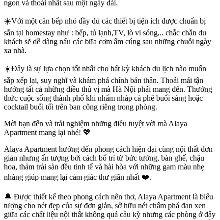
ngon và thoải nhất sau một ngày dài.
☀️Với một căn bếp nhỏ đầy đủ các thiết bị tiện ích được chuẩn bị
sẵn tại homestay như : bếp, tủ lạnh,TV, lò vi sóng,.. chắc chắn du
khách sẽ dễ dàng nấu các bữa cơm ấm cúng sau những chuỗi ngày
xa nhà.
☀️Đây là sự lựa chọn tốt nhất cho bất kỳ khách du lịch nào muốn
sắp xếp lại, suy nghĩ và khám phá chính bản thân. Thoải mái tận
hưởng tất cả những điều thú vị mà Hà Nội phải mang đến. Thưởng
thức cuộc sống thành phố khi nhấm nháp cà phê buổi sáng hoặc
cocktail buổi tối trên ban công riêng trong phòng.
Mời bạn đến và trải nghiệm những điều tuyệt vời mà Alaya
Apartment mang lại nhé! 💖
Alaya Apartment hướng đến phong cách hiện đại cùng nội thất đơn
giản nhưng ấn tượng bởi cách bố trí từ bức tường, bàn ghế, chậu
hoa, thảm trải sàn đều tinh tế và hài hòa với những gam màu nhẹ
nhàng giúp mang lại cảm giác thư giãn nhất ❤️.
🔔 Được thiết kế theo phong cách nên thơ, Alaya Apartment là biểu
tượng cho nét đẹp của sự đơn giản, sở hữu nét chấm phá đan xen
giữa các chất liệu nội thất không quá cầu kỳ nhưng các phòng ở đây