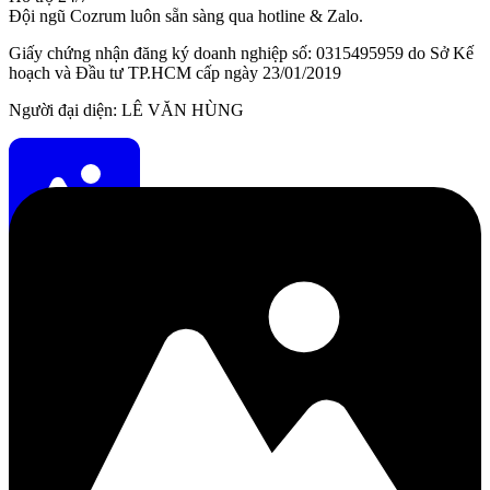
Đội ngũ Cozrum luôn sẵn sàng qua hotline & Zalo.
Giấy chứng nhận đăng ký doanh nghiệp số: 0315495959 do Sở Kế
hoạch và Đầu tư TP.HCM cấp ngày 23/01/2019
Người đại diện: LÊ VĂN HÙNG