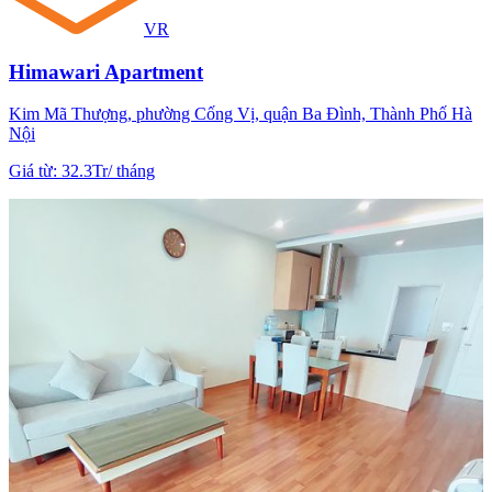
VR
Himawari Apartment
Kim Mã Thượng, phường Cống Vị, quận Ba Đình, Thành Phố Hà
Nội
Giá từ
:
32.3Tr
/
tháng