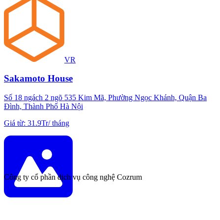
VR
Sakamoto House
Số 18 ngách 2 ngõ 535 Kim Mã, Phường Ngọc Khánh, Quận Ba
Đình, Thành Phố Hà Nội
Giá từ
:
31.9Tr
/
tháng
Công ty cổ phần dịch vụ công nghệ Cozrum