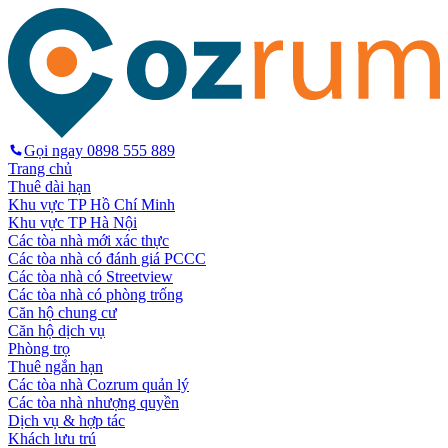
Gọi ngay
0898 555 889
Trang chủ
Thuê dài hạn
Khu vực TP Hồ Chí Minh
Khu vực TP Hà Nội
Các tòa nhà mới xác thực
Các tòa nhà có đánh giá PCCC
Các tòa nhà có Streetview
Các tòa nhà có phòng trống
Căn hộ chung cư
Căn hộ dịch vụ
Phòng trọ
Thuê ngắn hạn
Các tòa nhà Cozrum quản lý
Các tòa nhà nhượng quyền
Dịch vụ & hợp tác
Khách lưu trú