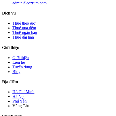
admin@cozrum.com
Dịch vụ
Thuê theo giờ
Thuê qua đêm
Thuê ngắn hạn
Thuê dài hạn
Giới thiệu
Giới thiệu
Liên hệ
Tuyển dụng
Blog
Địa điểm
Hồ Chí Minh
Hà Nội
Phú Yên
Vũng Tàu