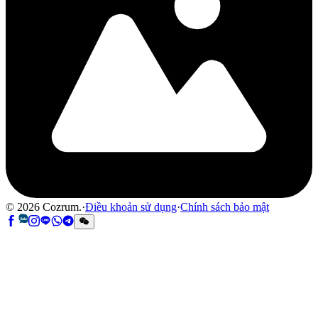
©
2026
Cozrum.
·
Điều khoản sử dụng
·
Chính sách bảo mật