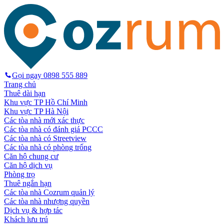
Gọi ngay
0898 555 889
Trang chủ
Thuê dài hạn
Khu vực TP Hồ Chí Minh
Khu vực TP Hà Nội
Các tòa nhà mới xác thực
Các tòa nhà có đánh giá PCCC
Các tòa nhà có Streetview
Các tòa nhà có phòng trống
Căn hộ chung cư
Căn hộ dịch vụ
Phòng trọ
Thuê ngắn hạn
Các tòa nhà Cozrum quản lý
Các tòa nhà nhượng quyền
Dịch vụ & hợp tác
Khách lưu trú